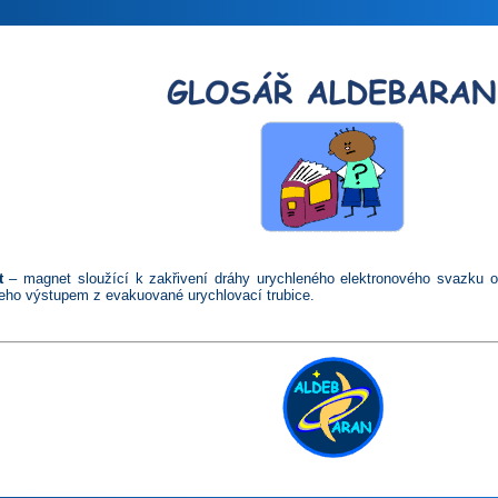
t
– magnet sloužící k zakřivení dráhy urychleného elektronového svazku o
 jeho výstupem z evakuované urychlovací trubice.