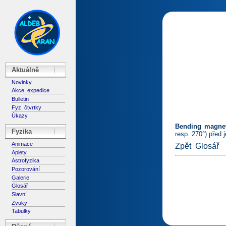
Aktuálně
Novinky
Akce, expedice
Bulletin
Fyz. čtvrtky
Úkazy
Bending magne
Fyzika
resp. 270°) před
Animace
Zpět
Glosář
Aplety
Astrofyzika
Pozorování
Galerie
Glosář
Slavní
Zvuky
Tabulky