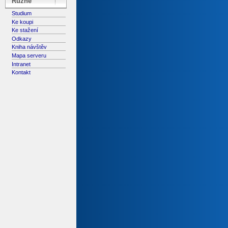
Různé
Studium
Ke koupi
Ke stažení
Odkazy
Kniha návštěv
Mapa serveru
Intranet
Kontakt