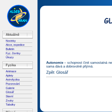
Aktuálně
Novinky
Akce, expedice
Bulletin
Fyz. čtvrtky
Úkazy
Autonomie
– schopnost činit samostatná nev
Fyzika
sama dává a dobrovolně přijímá.
Animace
Zpět
Glosář
Aplety
Astrofyzika
Pozorování
Galerie
Glosář
Slavní
Zvuky
Tabulky