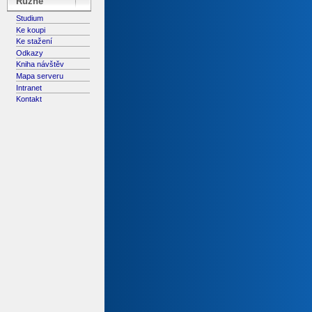
Různé
Studium
Ke koupi
Ke stažení
Odkazy
Kniha návštěv
Mapa serveru
Intranet
Kontakt