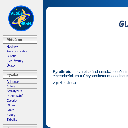
Aktuálně
Novinky
Akce, expedice
Bulletin
Fyz. čtvrtky
Úkazy
Pyrethroid
– syntetická chemická sloučeni
Fyzika
cinerariaefolium a Chrysanthemum coccineu
Animace
Zpět
Glosář
Aplety
Astrofyzika
Pozorování
Galerie
Glosář
Slavní
Zvuky
Tabulky