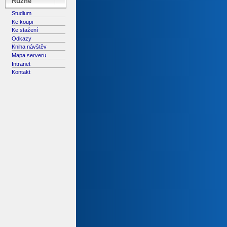
Různé
Studium
Ke koupi
Ke stažení
Odkazy
Kniha návštěv
Mapa serveru
Intranet
Kontakt