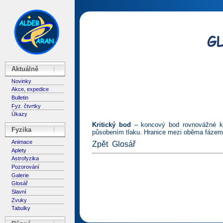
Aktuálně
Novinky
Akce, expedice
Bulletin
Fyz. čtvrtky
Úkazy
Kritický bod
– koncový bod rovnovážné kř
Fyzika
působením tlaku. Hranice mezi oběma fázemi 
Animace
Zpět
Glosář
Aplety
Astrofyzika
Pozorování
Galerie
Glosář
Slavní
Zvuky
Tabulky