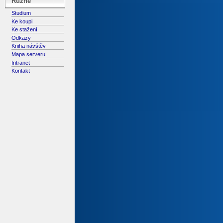
Různé
Studium
Ke koupi
Ke stažení
Odkazy
Kniha návštěv
Mapa serveru
Intranet
Kontakt