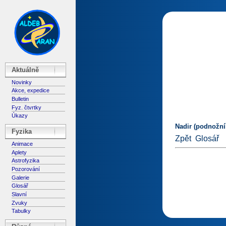
Aktuálně
Novinky
Akce, expedice
Bulletin
Fyz. čtvrtky
Úkazy
Nadir (podnožní
Fyzika
Zpět
Glosář
Animace
Aplety
Astrofyzika
Pozorování
Galerie
Glosář
Slavní
Zvuky
Tabulky