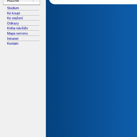
Různé
Studium
Ke koupi
Ke stažení
Odkazy
Kniha návštěv
Mapa serveru
Intranet
Kontakt