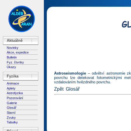
Aktuálně
Novinky
Akce, expedice
Bulletin
Fyz. čtvrtky
Úkazy
Astroseismologie
– odvětví astronomie zko
Fyzika
povrchu lze detekovat fotometrickými me
vzdalováním hvězdného povrchu.
Animace
Aplety
Zpět
Glosář
Astrofyzika
Pozorování
Galerie
Glosář
Slavní
Zvuky
Tabulky