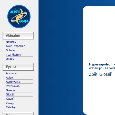
Aktuálně
Novinky
Akce, expedice
Bulletin
Fyz. čtvrtky
Úkazy
Hypervapotron
–
Fyzika
odpařující se vod
Animace
Zpět
Glosář
Aplety
Astrofyzika
Pozorování
Galerie
Glosář
Slavní
Zvuky
Tabulky