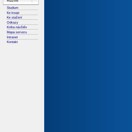
Různé
Studium
Ke koupi
Ke stažení
Odkazy
Kniha návštěv
Mapa serveru
Intranet
Kontakt