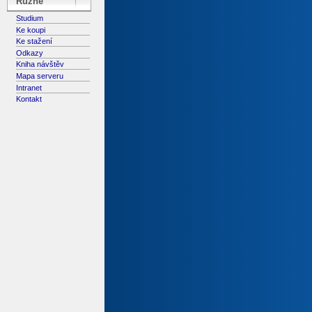
Různé
Studium
Ke koupi
Ke stažení
Odkazy
Kniha návštěv
Mapa serveru
Intranet
Kontakt