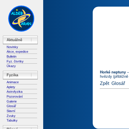
Aktuálně
Novinky
Akce, expedice
Bulletin
Fyz. čtvrtky
Úkazy
Horké neptuny
–
Fyzika
hvězdy (přibližně
Animace
Zpět
Glosář
Aplety
Astrofyzika
Pozorování
Galerie
Glosář
Slavní
Zvuky
Tabulky