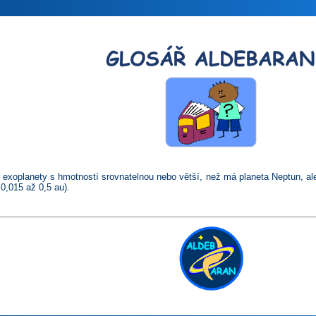
 exoplanety s hmotností srovnatelnou nebo větší, než má planeta Neptun, a
 0,015 až 0,5 au).