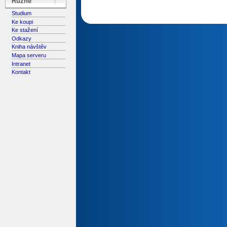
Různé
Studium
Ke koupi
Ke stažení
Odkazy
Kniha návštěv
Mapa serveru
Intranet
Kontakt