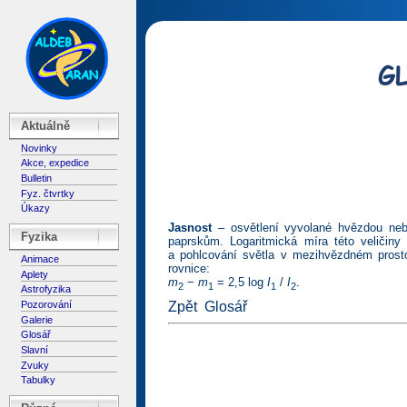
Aktuálně
Novinky
Akce, expedice
Bulletin
Fyz. čtvrtky
Úkazy
Jasnost
– osvětlení vyvolané hvězdou neb
Fyzika
paprskům. Logaritmická míra této veličin
a pohlcování světla v mezihvězdném prosto
Animace
rovnice:
Aplety
m
−
m
= 2,5 log
I
/
I
.
2
1
1
2
Astrofyzika
Zpět
Glosář
Pozorování
Galerie
Glosář
Slavní
Zvuky
Tabulky