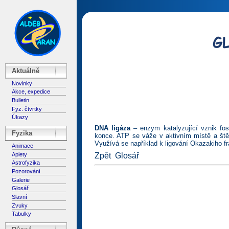
Aktuálně
Novinky
Akce, expedice
Bulletin
Fyz. čtvrtky
Úkazy
DNA ligáza
– enzym katalyzující vznik fos
Fyzika
konce. ATP se váže v aktivním místě a štěp
Využívá se například k ligování Okazakiho f
Animace
Aplety
Zpět
Glosář
Astrofyzika
Pozorování
Galerie
Glosář
Slavní
Zvuky
Tabulky