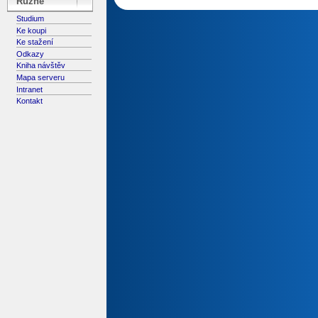
Různé
Studium
Ke koupi
Ke stažení
Odkazy
Kniha návštěv
Mapa serveru
Intranet
Kontakt