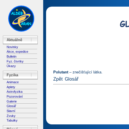
Aktuálně
Novinky
Akce, expedice
Bulletin
Fyz. čtvrtky
Úkazy
Polutant
– znečišťující látka.
Fyzika
Zpět
Glosář
Animace
Aplety
Astrofyzika
Pozorování
Galerie
Glosář
Slavní
Zvuky
Tabulky