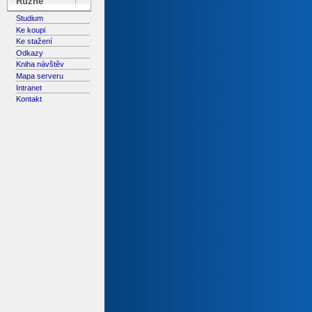
Různé
Studium
Ke koupi
Ke stažení
Odkazy
Kniha návštěv
Mapa serveru
Intranet
Kontakt