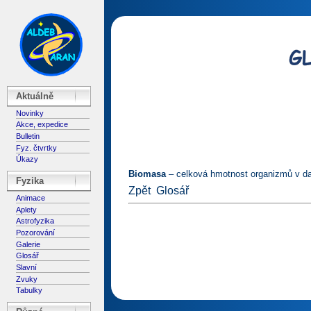
Aktuálně
Novinky
Akce, expedice
Bulletin
Fyz. čtvrtky
Úkazy
Biomasa
– celková hmotnost organizmů v dané
Fyzika
Zpět
Glosář
Animace
Aplety
Astrofyzika
Pozorování
Galerie
Glosář
Slavní
Zvuky
Tabulky