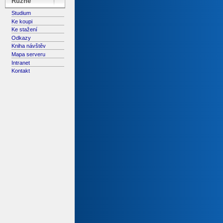
Různé
Studium
Ke koupi
Ke stažení
Odkazy
Kniha návštěv
Mapa serveru
Intranet
Kontakt