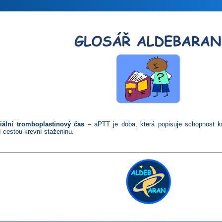
iální tromboplastinový čas
– aPTT je doba, která popisuje schopnost kr
í cestou krevní staženinu.