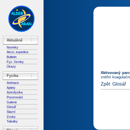
Aktuálně
Novinky
Akce, expedice
Bulletin
Fyz. čtvrtky
Úkazy
Aktivovaný parc
Fyzika
vnitřní koagulačn
Animace
Zpět
Glosář
Aplety
Astrofyzika
Pozorování
Galerie
Glosář
Slavní
Zvuky
Tabulky