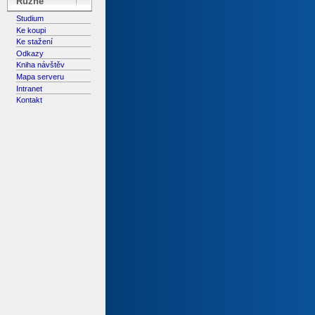
Různé
Studium
Ke koupi
Ke stažení
Odkazy
Kniha návštěv
Mapa serveru
Intranet
Kontakt