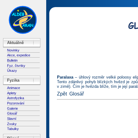
Aktuálně
Novinky
Akce, expedice
Bulletin
Fyz. čtvrtky
Úkazy
Paralaxa
– úhlový rozměr velké poloosy eli
Fyzika
Tento zdánlivý pohyb blízkých hvězd je zp
v zimě). Čím je hvězda blíže, tím je její para
Animace
Aplety
Zpět
Glosář
Astrofyzika
Pozorování
Galerie
Glosář
Slavní
Zvuky
Tabulky