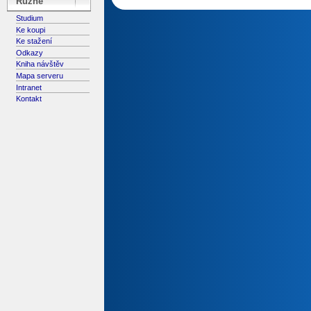
Různé
Studium
Ke koupi
Ke stažení
Odkazy
Kniha návštěv
Mapa serveru
Intranet
Kontakt