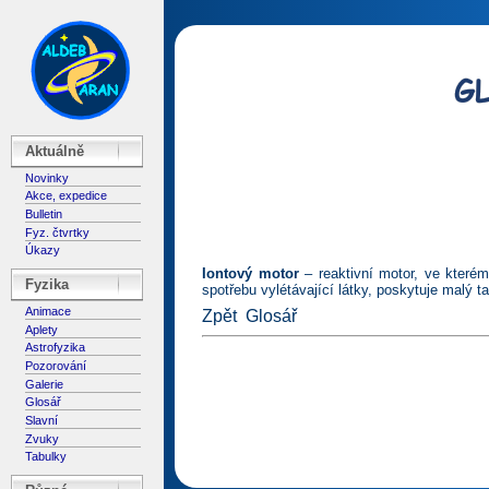
Aktuálně
Novinky
Akce, expedice
Bulletin
Fyz. čtvrtky
Úkazy
Iontový motor
– reaktivní motor, ve kterém
Fyzika
spotřebu vylétávající látky, poskytuje malý t
Animace
Zpět
Glosář
Aplety
Astrofyzika
Pozorování
Galerie
Glosář
Slavní
Zvuky
Tabulky