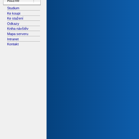
Různé
Studium
Ke koupi
Ke stažení
Odkazy
Kniha návštěv
Mapa serveru
Intranet
Kontakt