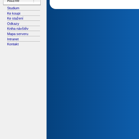
Různé
Studium
Ke koupi
Ke stažení
Odkazy
Kniha návštěv
Mapa serveru
Intranet
Kontakt