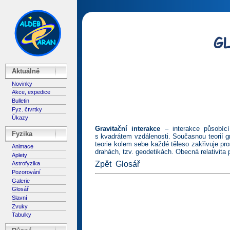
Aktuálně
Novinky
Akce, expedice
Bulletin
Fyz. čtvrtky
Úkazy
Gravitační interakce
– interakce působící
Fyzika
s kvadrátem vzdálenosti. Současnou teorií gr
teorie kolem sebe každé těleso zakřivuje pr
Animace
drahách, tzv. geodetikách. Obecná relativita 
Aplety
Zpět
Glosář
Astrofyzika
Pozorování
Galerie
Glosář
Slavní
Zvuky
Tabulky