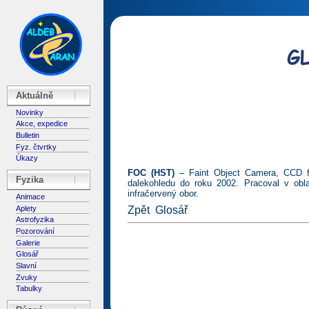
Aktuálně
Novinky
Akce, expedice
Bulletin
Fyz. čtvrtky
Úkazy
FOC (HST)
– Faint Object Camera, CCD fo
Fyzika
dalekohledu do roku 2002. Pracoval v obla
infračervený obor.
Animace
Aplety
Zpět
Glosář
Astrofyzika
Pozorování
Galerie
Glosář
Slavní
Zvuky
Tabulky