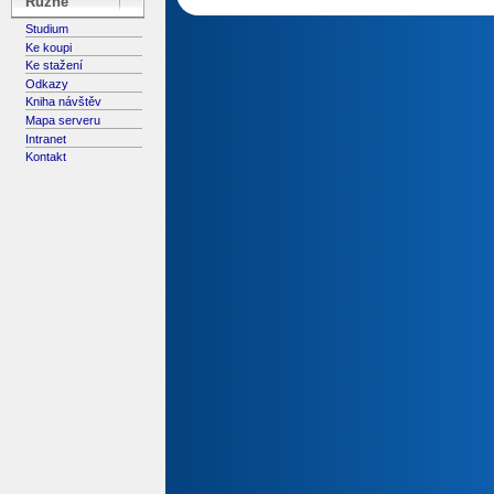
Různé
Studium
Ke koupi
Ke stažení
Odkazy
Kniha návštěv
Mapa serveru
Intranet
Kontakt