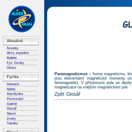
Aktuálně
Novinky
Akce, expedice
Bulletin
Fyz. čtvrtky
Úkazy
Paramagnetizmus
– forma magnetizmu, kter
Fyzika
jsou elementární magnetické momenty us
feromagnetik). V přítomnosti pole se dipóly
Animace
magnetizace na vnějším magnetickém poli.
Aplety
Zpět
Glosář
Astrofyzika
Pozorování
Galerie
Glosář
Slavní
Zvuky
Tabulky