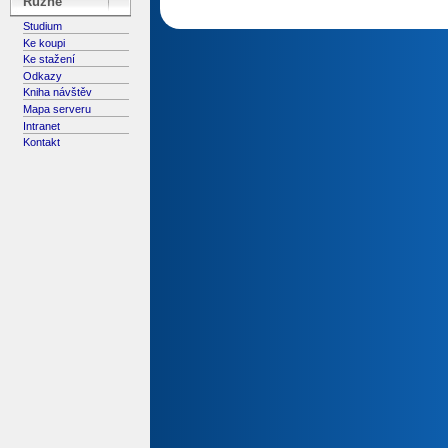
Různé
Studium
Ke koupi
Ke stažení
Odkazy
Kniha návštěv
Mapa serveru
Intranet
Kontakt