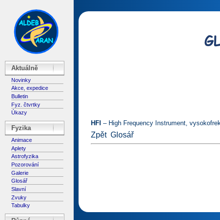
Aktuálně
Novinky
Akce, expedice
Bulletin
Fyz. čtvrtky
Úkazy
HFI
– High Frequency Instrument, vysokofrekv
Fyzika
Zpět
Glosář
Animace
Aplety
Astrofyzika
Pozorování
Galerie
Glosář
Slavní
Zvuky
Tabulky