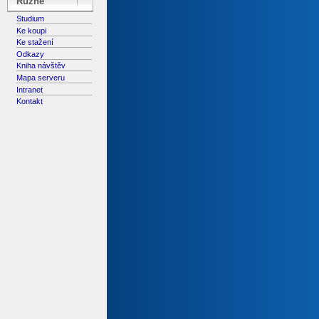
Různé
Studium
Ke koupi
Ke stažení
Odkazy
Kniha návštěv
Mapa serveru
Intranet
Kontakt