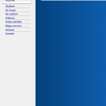
Různé
Studium
Ke koupi
Ke stažení
Odkazy
Kniha návštěv
Mapa serveru
Intranet
Kontakt