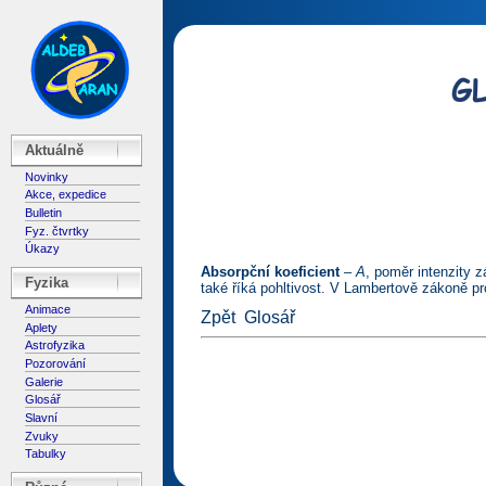
Aktuálně
Novinky
Akce, expedice
Bulletin
Fyz. čtvrtky
Úkazy
Absorpční koeficient
–
A
, poměr intenzity 
Fyzika
také říká pohltivost. V Lambertově zákoně p
Animace
Zpět
Glosář
Aplety
Astrofyzika
Pozorování
Galerie
Glosář
Slavní
Zvuky
Tabulky