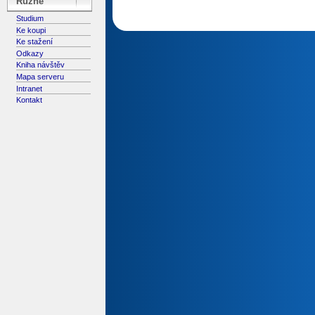
Různé
Studium
Ke koupi
Ke stažení
Odkazy
Kniha návštěv
Mapa serveru
Intranet
Kontakt