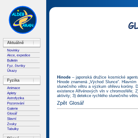
Aktuálně
Novinky
Akce, expedice
Bulletin
Fyz. čtvrtky
Úkazy
Hinode
– japonská družice kosmické agent
Fyzika
Hinode znamená „Východ Slunce“. Hlavním c
slunečního větru a výzkum ohřevu koróny. D
Animace
existence Alfvénových vln v chromosféře; 2)
Aplety
aktivity; 3) detekce rychlého slunečního větr
Astrofyzika
Zpět
Glosář
Pozorování
Galerie
Glosář
Slavní
Zvuky
Tabulky