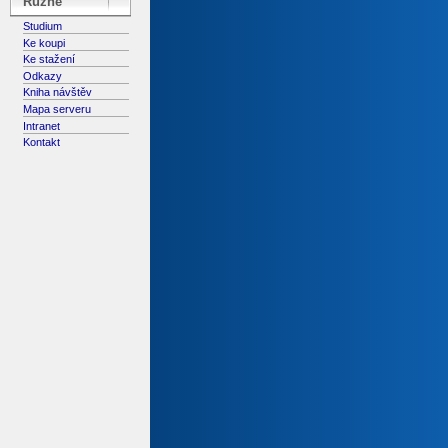
Různé
Studium
Ke koupi
Ke stažení
Odkazy
Kniha návštěv
Mapa serveru
Intranet
Kontakt