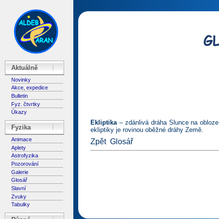
Aktuálně
Novinky
Akce, expedice
Bulletin
Fyz. čtvrtky
Úkazy
Ekliptika
– zdánlivá dráha Slunce na obloze
Fyzika
ekliptiky je rovinou oběžné dráhy Země.
Animace
Zpět
Glosář
Aplety
Astrofyzika
Pozorování
Galerie
Glosář
Slavní
Zvuky
Tabulky