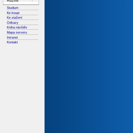
Různé
Studium
Ke koupi
Ke stažení
Odkazy
Kniha návštěv
Mapa serveru
Intranet
Kontakt