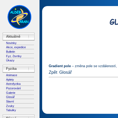
Aktuálně
Novinky
Akce, expedice
Bulletin
Fyz. čtvrtky
Úkazy
Gradient pole
– změna pole se vzdáleností,
Fyzika
Zpět
Glosář
Animace
Aplety
Astrofyzika
Pozorování
Galerie
Glosář
Slavní
Zvuky
Tabulky