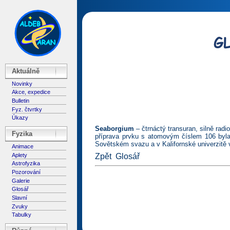
Aktuálně
Novinky
Akce, expedice
Bulletin
Fyz. čtvrtky
Úkazy
Seaborgium
– čtrnáctý transuran, silně rad
Fyzika
příprava prvku s atomovým číslem 106 byl
Sovětském svazu a v Kalifornské univerzitě 
Animace
Aplety
Zpět
Glosář
Astrofyzika
Pozorování
Galerie
Glosář
Slavní
Zvuky
Tabulky