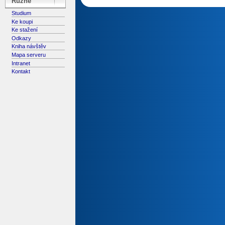
Různé
Studium
Ke koupi
Ke stažení
Odkazy
Kniha návštěv
Mapa serveru
Intranet
Kontakt