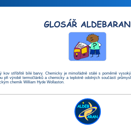
ý kov stříbřitě bílé barvy. Chemicky je mimořádně stálé s poměrně vysoký
inou při výrobě termočlánků a chemicky a teplotně odolných součástí průmys
ickým chemik William Hyde Wollaston.