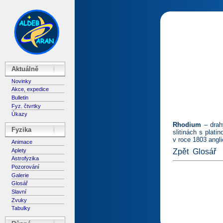
Aktuálně
Novinky
Akce, expedice
Bulletin
Fyz. čtvrtky
Úkazy
Rhodium
– drah
Fyzika
slitinách s plat
v roce 1803 angl
Animace
Aplety
Zpět
Glosář
Astrofyzika
Pozorování
Galerie
Glosář
Slavní
Zvuky
Tabulky