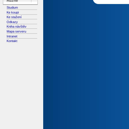
Různé
Studium
Ke koupi
Ke stažení
Odkazy
Kniha návštěv
Mapa serveru
Intranet
Kontakt