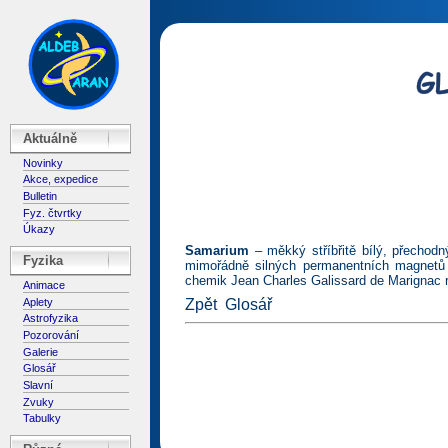
Aktuálně
Novinky
Akce, expedice
Bulletin
Fyz. čtvrtky
Úkazy
Samarium
– měkký stříbřitě bílý, přechodn
Fyzika
mimořádně silných permanentních magnetů 
chemik Jean Charles Galissard de Marignac 
Animace
Aplety
Zpět
Glosář
Astrofyzika
Pozorování
Galerie
Glosář
Slavní
Zvuky
Tabulky