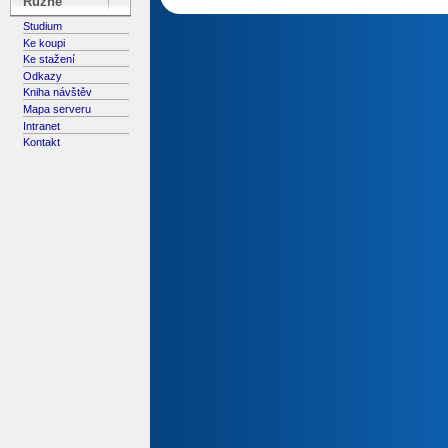
Různé
Studium
Ke koupi
Ke stažení
Odkazy
Kniha návštěv
Mapa serveru
Intranet
Kontakt