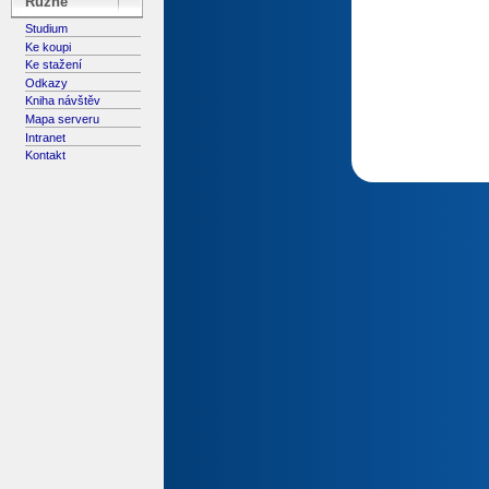
Různé
Studium
Ke koupi
Ke stažení
Odkazy
Kniha návštěv
Mapa serveru
Intranet
Kontakt