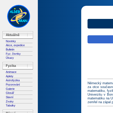
Aktuálně
Novinky
Akce, expedice
Bulletin
Fyz. čtvrtky
Úkazy
Fyzika
Animace
Aplety
Astrofyzika
Německý matemati
Pozorování
za otce současné
Galerie
matematiku, fyzi
Glosář
Univerzitu v Bon
Slavní
matematiku na Un
Zvuky
zemřel na zápal 
Tabulky