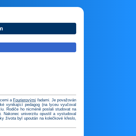
m
kcemi a
Fourierovými
řadami. Je považován
aké vynikající pedagog (na lyceu vyučoval
ziu. Rodiče ho nicméně poslali studovat na
. Nakonec univerzitu opustil a vystudoval
ky života byl upoután na kolečkové křeslo,