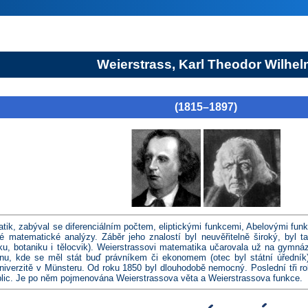
Weierstrass, Karl Theodor Wilhel
(1815–1897)
k, zabýval se diferenciálním počtem, eliptickými funkcemi, Abelovými fun
 matematické analýzy. Záběr jeho znalostí byl neuvěřitelně široký, byl t
ku, botaniku i tělocvik). Weierstrassovi matematika učarovala už na gymná
nu, kde se měl stát buď právníkem či ekonomem (otec byl státní úředník)
iverzitě v Münsteru. Od roku 1850 byl dlouhodobě nemocný. Poslední tři ro
plic. Je po něm pojmenována Weierstrassova věta a Weierstrassova funkce.