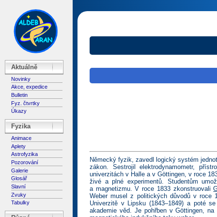
Aktuálně
Novinky
Akce, expedice
Bulletin
Fyz. čtvrtky
Úkazy
Fyzika
Animace
Aplety
Astrofyzika
Německý fyzik, zavedl logický systém jednote
Pozorování
zákon. Sestrojil elektrodynamometr, přís
Galerie
univerzitách v Halle a v Göttingen, v roce 1
Glosář
živé a plné experimentů. Studentům umožňo
Slavní
a magnetizmu. V roce 1833 zkonstruovali
G
Zvuky
Weber musel z politických důvodů v roce 18
Univerzitě v Lipsku (1843–1849) a poté se
Tabulky
akademie věd. Je pohřben v Göttingen, na 