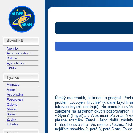
Aktuálně
Novinky
Akce, expedice
Bulletin
Fyz. čtvrtky
Úkazy
Fyzika
Animace
Aplety
Astrofyzika
Řecký matematik, astronom a geograf. Pocház
Pozorování
problém „zdvojení krychle“ (k dané krychli
Galerie
takovou krychli sestrojit). Na památku své
Glosář
založené na astronomických pozorováních. N
Slavní
v Syeně (Egypt) a v Alexandrii. Ze známé vz
Zvuky
přesně rozměry Země. Jeho další zásluh
Eratosthenovo síto. Vezmeme všechna čísl
Tabulky
nejdříve násobky 2, poté 3, poté 5 atd. To co