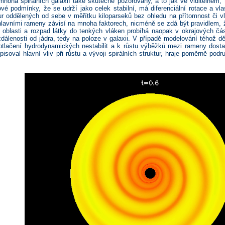
 mnoha spirálních galaxií také skutečně pozorovány, a to jak ve viditelném,
ové podmínky, že se udrží jako celek stabilní, má diferenciální rotace a vl
tur oddělených od sebe v měřítku kiloparseků bez ohledu na přítomnost či 
hlavními rameny závisí na mnoha faktorech, nicméně se zdá být pravidlem, 
í oblasti a rozpad látky do tenkých vláken probíhá naopak v okrajových čás
dálenosti od jádra, tedy na poloze v galaxii. V případě modelování téhož dě
otlačení hydrodynamických nestabilit a k růstu výběžků mezi rameny dost
ipisoval hlavní vliv při růstu a vývoji spirálních struktur, hraje poměrně po