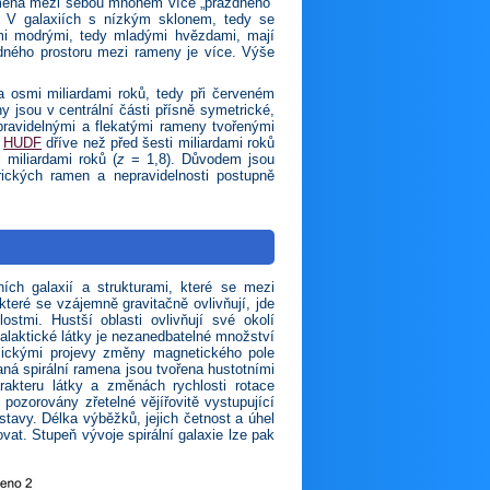
ena mezi sebou mnohem více „prázdného“
na. V galaxiích s nízkým sklonem, tedy se
ími modrými, tedy mladými hvězdami, mají
zdného prostoru mezi rameny je více. Výše
a osmi miliardami roků, tedy při červeném
 jsou v centrální části přísně symetrické,
pravidelnými a flekatými rameny tvořenými
i
HUDF
dříve než před šesti miliardami roků
miliardami roků (
z
= 1,8). Důvodem jsou
rických ramen a nepravidelnosti postupně
ních galaxií a strukturami, které se mezi
teré se vzájemně gravitačně ovlivňují, jde
stmi. Hustší oblasti ovlivňují své okolí
 galaktické látky je nezanedbatelné množství
mickými projevy změny magnetického pole
aná spirální ramena jsou tvořena hustotními
arakteru látky a změnách rychlosti rotace
 pozorovány zřetelné vějířovitě vystupující
stavy. Délka výběžků, jejich četnost a úhel
vat. Stupeň vývoje spirální galaxie lze pak