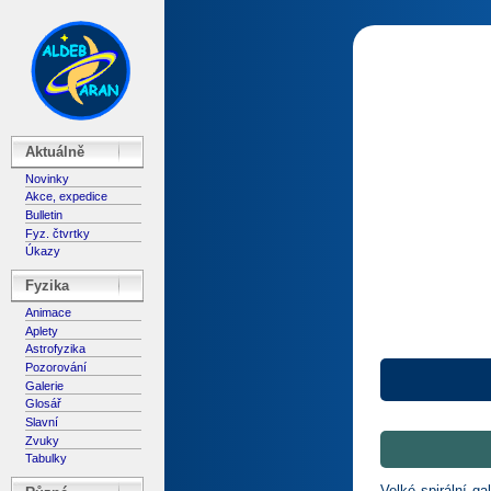
Aktuálně
Novinky
Akce, expedice
Bulletin
Fyz. čtvrtky
Úkazy
Fyzika
Animace
Aplety
Astrofyzika
Pozorování
Galerie
Glosář
Slavní
Zvuky
Tabulky
Velké spirální g