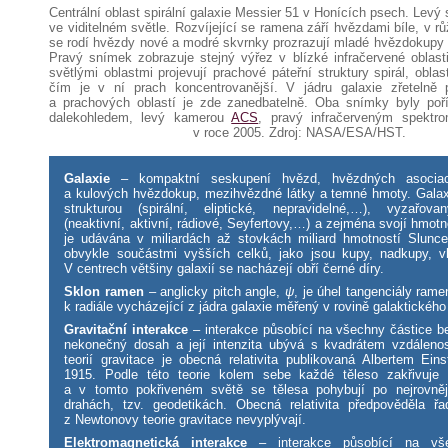
Centrální oblast spirální galaxie Messier 51 v Honících psech. Levý
ve viditelném světle. Rozvíjející se ramena září hvězdami bíle, v r
se rodí hvězdy nové a modré skvrnky prozrazují mladé hvězdokupy g
Pravý snímek zobrazuje stejný výřez v blízké infračervené oblas
světlými oblastmi projevují prachové páteřní struktury spirál, oblast
čím je v ní prach koncentrovanější. V jádru galaxie zřetelně 
a prachových oblastí je zde zanedbatelně. Oba snímky byly poř
dalekohledem, levý kamerou
ACS
, pravý infračerveným spekt
v roce 2005. Zdroj: NASA/ESA/HST.
Galaxie
– kompaktní seskupení hvězd, hvězdných asociací
a kulových hvězdokup, mezihvězdné látky a temné hmoty. Galaxi
strukturou (spirální, eliptické, nepravidelné,…), vyzařo
(neaktivní, aktivní, rádiové, Seyfertovy,…) a zejména svojí hmot
je udávána v miliardách až stovkách miliard hmotností Slunce
obvykle součástmi vyšších celků, jako jsou kupy, nadkupy, v
V centrech většiny galaxií se nacházejí obří černé díry.
Sklon ramen
– anglicky pitch angle,
ψ
, je úhel tangenciály rame
k radiále vycházející z jádra galaxie měřený v rovině galaktického
Gravitační interakce
– interakce působící na všechny částice b
nekonečný dosah a její intenzita ubývá s kvadrátem vzdáleno
teorií gravitace je obecná relativita publikovaná Albertem Ein
1915. Podle této teorie kolem sebe každé těleso zakřivuje 
a v tomto pokřiveném světě se tělesa pohybují po nejrovně
drahách, tzv. geodetikách. Obecná relativita předpověděla řa
z Newtonovy teorie gravitace nevyplývají.
Elektromagnetická interakce
– interakce působící na vše