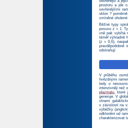
sevřenější a jeji
prostoru a jde o
sevřenějšími ram
sklon
?
poměrně v
zmíněné oholené 
Běžné typy spirá
posuvu
z
= 1. Ty
vně pak vybíhá m
téměř výhradně h
(
z
= 0,6), naopak
pravděpodobně i
odstraňují.
V průběhu osmdes
hvězdnými rameny
tedy o nesouvisl
intenzivněji než 
plazmatu
, které
generuje. V globá
vlnami galaktick
v závislosti na 
výběžky (anglic
odklonění od rame
charakterizovat t