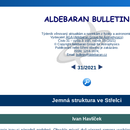
Týdeník věnovaný aktualitám a novinkám z fyziky a astronomi
Vydavatel:
AGA (Aldebaran Group for Astrophysics)
Číslo 31 – vyšlo 3. září, ročník 19 (2021)
© Copyright Aldebaran Group for Astrophysics
Publikování nebo šíření obsahu je zakázáno.
ISSN: 1214-1674,
Email:
bulletin@aldebaran.cz
31/2021
Jemná struktura ve Střelci
Ivan Havlíček
alaxie jsou si nápadně podobné. Obvykle mívají dvě výrazná ramena vycházejí