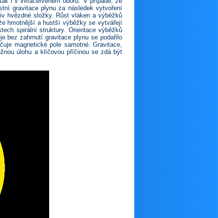
 tak i v infračerveném oboru. V případě, že
astní gravitace plynu za následek vytvoření
vliv hvězdné složky. Růst vláken a výběžků
že hmotnější a hustší výběžky se vytvářejí
tech spirální struktury. Orientace výběžků
je bez zahrnutí gravitace plynu se podařilo
ačuje magnetické pole samotné. Gravitace,
družnou úlohu a klíčovou příčinou se zdá být