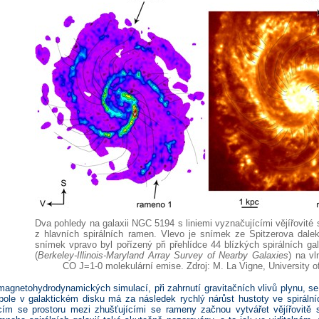
Dva pohledy na galaxii NGC 5194 s liniemi vyznačujícími vějířovité 
z hlavních spirálních ramen. Vlevo je snímek ze Spitzerova dale
snímek vpravo byl pořízený při přehlídce 44 blízkých spirálních 
(
Berkeley-Illinois-Maryland Array Survey of Nearby Galaxies
) na v
CO J=1-0 molekulární emise. Zdroj: M. La Vigne, University o
magnetohydrodynamických simulací, při zahrnutí gravitačních vlivů plynu, se
ole v galaktickém disku má za následek rychlý nárůst hustoty ve spirálníc
ícím se prostoru mezi zhušťujícími se rameny začnou vytvářet vějířovitě s