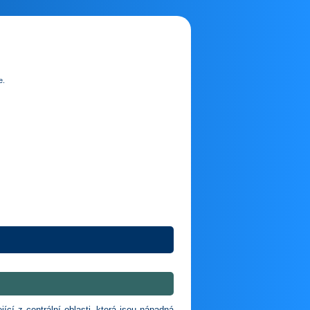
e.
cí z centrální oblasti, která jsou nápadná