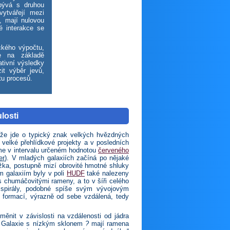
bývá s druhou
vytvářejí mezi
j, mají nulovou
é interakce se
ckého výpočtu,
že na základě
ativní výsledky
t výběr jevů,
atu procesů.
losti
, že jde o typický znak velkých hvězdných
 velké přehlídkové projekty a v posledních
jeme v intervalu určeném hodnotou
červeného
er
). V mladých galaxiích začíná po nějaké
ožka, postupně mizí obrovité hmotné shluky
m galaxiím byly v poli
HUDF
také nalezeny
 s chumáčovitými rameny, a to v šíři celého
“ spirály, podobné spíše svým vývojovým
 formací, výrazně od sebe vzdálená, tedy
nit v závislosti na vzdálenosti od jádra
n. Galaxie s nízkým sklonem
?
mají ramena