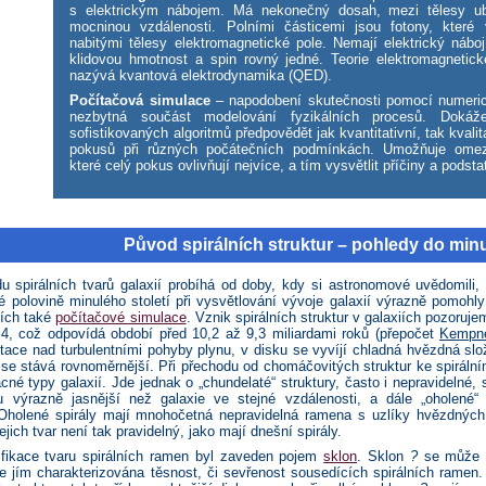
s elektrickým nábojem. Má nekonečný dosah, mezi tělesy u
mocninou vzdálenosti. Polními částicemi jsou fotony, které 
nabitými tělesy elektromagnetické pole. Nemají elektrický nábo
klidovou hmotnost a spin rovný jedné. Teorie elektromagnetick
nazývá kvantová elektrodynamika (QED).
Počítačová simulace
– napodobení skutečnosti pomocí numeri
nezbytná součást modelování fyzikálních procesů. Doká
sofistikovaných algoritmů předpovědět jak kvantitativní, tak kvalit
pokusů při různých počátečních podmínkách. Umožňuje omezi
které celý pokus ovlivňují nejvíce, a tím vysvětlit příčiny a podst
Původ spirálních struktur – pohledy do minu
u spirálních tvarů galaxií probíhá od doby, kdy si astronomové uvědomili
é polovině minulého století při vysvětlování vývoje galaxií výrazně pomohly
tích také
počítačové simulace
. Vznik spirálních struktur v galaxiích pozoru
4, což odpovídá období před 10,2 až 9,3 miliardami roků (přepočet
Kempn
otace nad turbulentními pohyby plynu, v disku se vyvíjí chladná hvězdná sl
y se stává rovnoměrnější. Při přechodu od chomáčovitých struktur ke spirální
né typy galaxií. Jde jednak o „chundelaté“ struktury, často i nepravidelné,
ou výrazně jasnější než galaxie ve stejné vzdálenosti, a dále „oholené
Oholené spirály mají mnohočetná nepravidelná ramena s uzlíky hvězdných
ejich tvar není tak pravidelný, jako mají dnešní spirály.
ifikace tvaru spirálních ramen byl zaveden pojem
sklon
. Sklon
?
se může mě
e jím charakterizována těsnost, či sevřenost sousedících spirálních rame