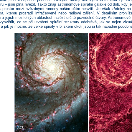
ru – jsou plná hvězd. Takto znají astronomové spirální galaxie od dob, kdy je u
 prostor mezi hvězdnými rameny našim očím nesvítí. Je však zřetelný na 
a, kterou prozradí infračervené nebo rádiové záření. V detailním prohlíž
a jejich mezilehlých oblastech nalézt určité pravidelné útvary. Astronomové
vysvětlit, co se při utváření spirální struktury odehrává, jak se nejen vizuál
a jak je možné, že velké spirály v blízkém okolí jsou si tak nápadně podobn