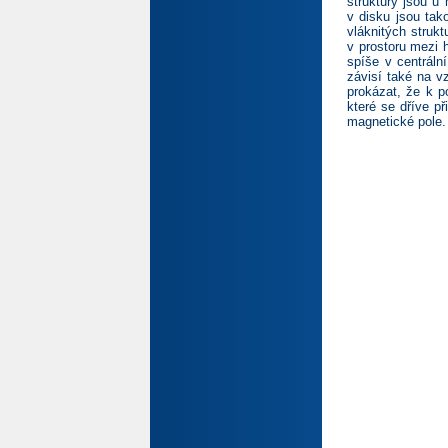
struktury jsou u
v disku jsou tak
vláknitých struk
v prostoru mezi 
spíše v centráln
závisí také na vz
prokázat, že k p
které se dříve př
magnetické pole.