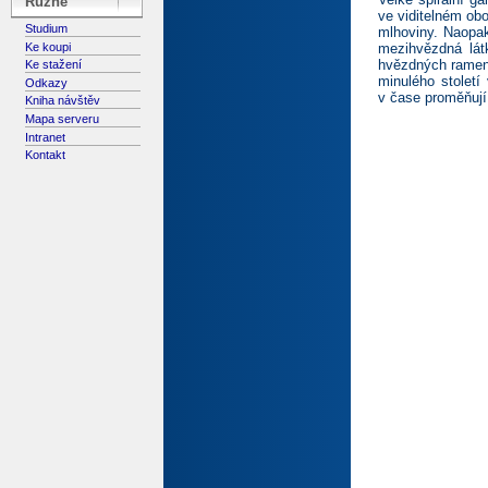
Různé
ve viditelném obo
Studium
mlhoviny. Naopak
Ke koupi
mezihvězdná látk
hvězdných ramen 
Ke stažení
minulého století 
Odkazy
v čase proměňují 
Kniha návštěv
Mapa serveru
Intranet
Kontakt