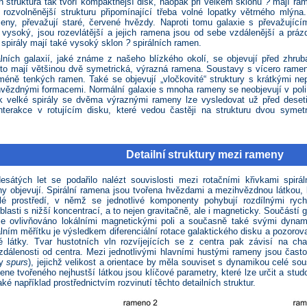
ch struktura tak tvoří kompaktnější disk, naopak při velkém sklonu
?
mají ram
 rozvolněnější strukturu připomínající třeba volné lopatky větrného mlý
eny, převažují staré, červené hvězdy. Naproti tomu galaxie s převažujíc
ysoký, jsou rozevlátější a jejich ramena jsou od sebe vzdálenější a prá
spirály mají také vysoký sklon
?
spirálních ramen.
lních galaxií, jaké známe z našeho blízkého okolí, se objevují před zhrub
to mají většinou dvě symetrická, výrazná ramena. Soustavy s vícero rameny
éně tenkých ramen. Také se objevují „vločkovité“ struktury s krátkými ne
vězdnými formacemi. Normální galaxie s mnoha rameny se neobjevují v pol
 velké spirály se dvěma výraznými rameny lze vysledovat už před deseti 
nterakce v rotujícím disku, které vedou častěji na strukturu dvou symet
Detailní struktury mezi rameny
átých let se podařilo nalézt souvislosti mezi rotačními křivkami spirál
 objevují. Spirální ramena jsou tvořena hvězdami a mezihvězdnou látkou, k
é prostředí, v němž se jednotlivé komponenty pohybují rozdílnými rychlo
oblasti s nižší koncentrací, a to nejen gravitačně, ale i magneticky. Součástí
 je ovlivňováno lokálními magnetickými poli a současně také svými dyna
lním měřítku je výsledkem diferenciální rotace galaktického disku a pozorov
é látky. Tvar hustotních vln rozvíjejících se z centra pak závisí na ch
vzdálenosti od centra. Mezi jednotlivými hlavními hustými rameny jsou často
ky
spurs
), jejichž velikost a orientace by měla souviset s dynamikou celé sou
ne tvořeného nejhustší látkou jsou klíčové parametry, které lze určit a studo
aké například prostřednictvím rozvinutí těchto detailních struktur.