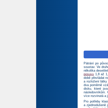
Pátrání po původ
soustav. Ve druh
několika desetile
posuvu
1,8 až 1,
době převládat r
a rozložení látk
dva poměrně vzác
disku, které js
následovníkům. 
více rozvinutá a j
Pro potřeby klas
a zjednodušeně j