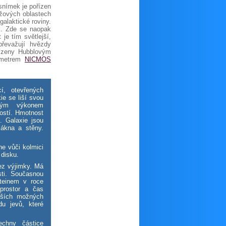
 snímek je pořízen
ůžových oblastech
alaktické roviny.
ti. Zde se naopak
 je tím světlejší,
převažují hvězdy
ízeny Hubb­lovým
rometrem
NICMOS
, otevřených
e se liší svou
vaným výkonem
ností. Hmotnost
. Galaxie jsou
lákna a stěny.
ne vůči kolmici
 disku.
ez výjimky. Má
sti. Současnou
steinem v roce
prostor a čas
jších možných
du jevů, které
chny částice