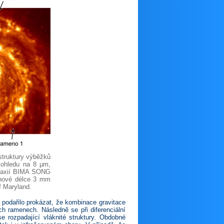
struktury výběž­ků
kohledu na 8 µm,
galaxií BIMA SONG
lnové délce 3 mm
f Maryland.
 podařilo prokázat, že kombinace gravitace
h ramenech. Následně se při diferenciální
e rozpadající vláknité struktury. Obdobné