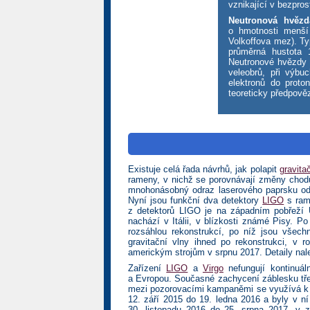
vznikající v bezpros
Neutronová hvězd
o hmotnosti menší
Volkoffova mez). Ty
průměrná hustota 
Neutronové hvězdy 
veleobrů, při výbu
elektronů do proto
teoreticky předpověz
Existuje celá řada návrhů, jak polapit
gravita
rameny, v nichž se porovnávají změny chod
mnohonásobný odraz laserového paprsku od k
Nyní jsou funkční dva detektory
LIGO
s ram
z detektorů LIGO je na západním pobřeží 
nachází v Itálii, v blízkosti známé Pisy. P
rozsáhlou rekonstrukcí, po níž jsou všech
gravitační vlny ihned po rekonstrukci, v 
americkým strojům v srpnu 2017. Detaily nal
Zařízení
LIGO
a
Virgo
nefungují kontinuál
a Evropou. Současné zachycení záblesku třem
mezi pozorovacími kampaněmi se využívá k ú
12. září 2015 do 19. ledna 2016 a byly v n
30. listopadu 2016 do 25. srpna 2017, v z