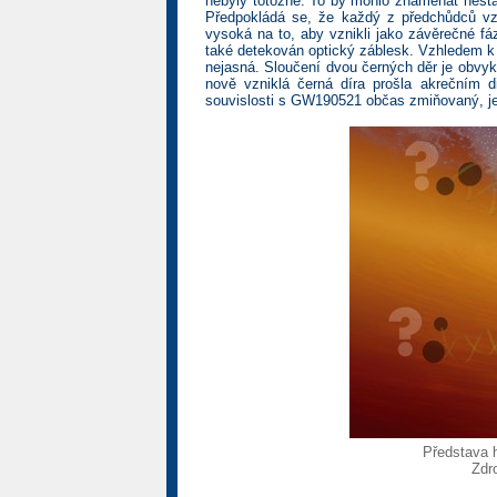
nebyly totožné. To by mohlo znamenat nestabi
Předpokládá se, že každý z předchůdců vzni
vysoká na to, aby vznikli jako závěrečné fá
také detekován optický záblesk. Vzhledem k n
nejasná. Sloučení dvou černých děr je obvyk
nově vzniklá černá díra prošla akrečním d
souvislosti s GW190521 občas zmiňovaný, je a
Představa h
Zdro