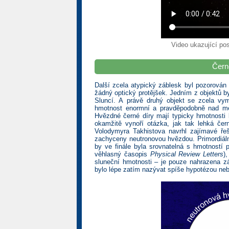
Video ukazující po
Čern
Další zcela atypický záblesk byl pozorován
žádný optický protějšek. Jedním z objektů by
Sluncí. A právě druhý objekt se zcela vy
hmotnost enormní a pravděpodobně nad mezí
Hvězdné černé díry mají typicky hmotnosti 
okamžitě vynoří otázka, jak tak lehká če
Volodymyra Takhistova navrhl zajímavé řeš
zachyceny neutronovou hvězdou. Primordiální
by ve finále byla srovnatelná s hmotností p
věhlasný časopis
Physical Review Letters
)
sluneční hmotnosti – je pouze nahrazena záh
bylo lépe zatím nazývat spíše hypotézou neb