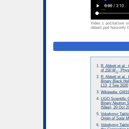
Video z počítačové si
oblasti pod horizonty 
R. Abbott et al.:
of 150 M
; Phys
☉
R. Abbott et al.:
Binary Black H
L13, 2 Sep 2020
Wikipedia:
GW19
LIGO Scientific C
Binary Neutron S
(59pp), 20 Oct 2
Volodymyr Takhi
Origin of Solar 
Volodymyr Takhi