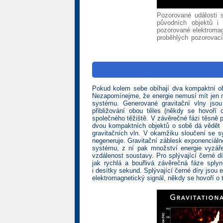
Pozorované události 
původních objektů i
pozorované elektromag
proběhlých pozorovací
Pokud kolem sebe obíhají dva kompaktní obj
Nezapomínejme, že energie nemusí mít jen ma
systému. Generované gravitační vlny jsou
přibližování obou těles (někdy se hovoří
společného těžiště. V závěrečné fázi těsně p
dvou kompaktních objektů o sobě dá vědět 
gravitačních vln. V okamžiku sloučení se s
negeneruje. Gravitační záblesk exponenciálně
systému, z ní pak množství energie vyzáře
vzdálenost soustavy. Pro splývající černé dí
jak rychlá a bouřlivá závěrečná fáze splyn
i desítky sekund. Splývající černé díry jsou
elektromagnetický signál, někdy se hovoří o 