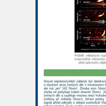
Průběh některých typi
znázorněné intenzitou
před splynutím obje
Dosud nejintenzivnější záblesk byl deteko
o sloučení dvou černých děr s hmotnostmi 
ale má „jen“ 142 Sluncí. Zhruba osm Sluncí
chyba se pohybuje kolem dvaceti Sluncí. Jd
černých děr a vyplňuje mezeru mezi hvězdný
(miliony až miliardy Sluncí). Určení poloh
signál přišel odkudsi z oblasti souhvězdí Vl