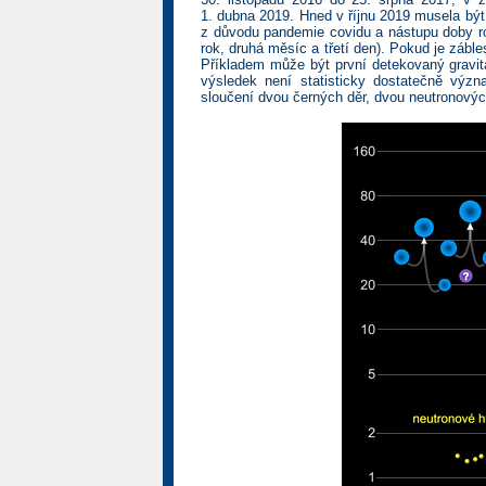
1. dubna 2019. Hned v říjnu 2019 musela být
z důvodu pandemie covidu a nástupu doby rou
rok, druhá měsíc a třetí den). Pokud je zábl
Příkladem může být první detekovaný gravit
výsledek není statisticky dostatečně výz
sloučení dvou černých děr, dvou neutronovýc