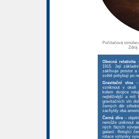
Počítačová simulace 
Zdroj
Obecná relativita
–
1915. Její základn
zakřivuje prostor 
světě pohybují po n
Gravitační vlna
– 
vzniknout v okolí
kolem dvojice rot
nejběžnější a mít
gravitačních vln do
černých děr středn
zachytily oba ameri
Černá díra
– objekt
nemůže uniknout an
ných fázích vývoje
galaxií. Rotující č
rotace výtrysky vys