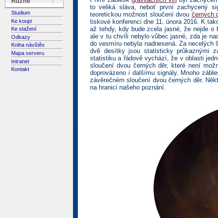
Různé
to veliká sláva, neboť první zachycený sig
Studium
teoretickou možnost sloučení dvou
černých 
Ke koupi
tiskové konferenci dne 11. února 2016. K tak
až tehdy, kdy bude zcela jasné, že nejde o
Ke stažení
ale v tu chvíli nebylo vůbec jasné, zda je 
Odkazy
do vesmíru nebyla nadnesená. Za necelých še
Kniha návštěv
dvě desítky jsou statisticky průkaznými 
Mapa serveru
statistiku a řádově vychází, že v oblasti je
Intranet
sloučení dvou černých děr, které není možn
Kontakt
doprovázeno i dalšímu signály. Mnoho záble
závěrečném sloučení dvou černých děr. Někte
na hranici našeho poznání.