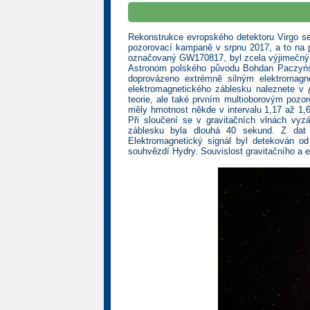
Rekonstrukce evropského detektoru Virgo se
pozorovací kampaně v srpnu 2017, a to na p
označovaný GW170817, byl zcela výjimečný. 
Astronom polského původu Bohdan Paczyński
doprovázeno extrémně silným elektromagne
elektromagnetického záblesku naleznete v
teorie, ale také prvním multioborovým pozo
měly hmotnost někde v intervalu 1,17 až 1,
Při sloučení se v gravitačních vlnách vyzá
záblesku byla dlouhá 40 sekund. Z dat 
Elektromagnetický signál byl detekován od 
souhvězdí Hydry. Souvislost gravitačního a 