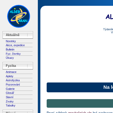
Týdeník
V
Aktuálně
Novinky
Akce, expedice
Bulletin
Fyz. čtvrtky
Úkazy
Fyzika
Animace
Aplety
Astrofyzika
Pozorování
Na l
Galerie
Glosář
Slavní
Zvuky
Tabulky
První záblesk
gravitačních vln
byl zachycen 