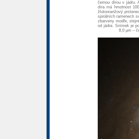
černou dírou v jádru. 
díra má hmotnost 100 
žlutooranžový prstene
spirálních ramenech s
zbarveny modře, stejně
od jádra. Snímek je p
8,0 μm – č