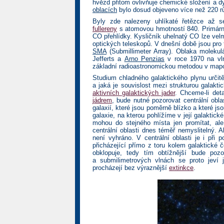
hvězd přitom ovlivňuje chemické složení a d
oblacích
bylo dosud objeveno více než 220 r
Byly zde nalezeny uhlíkaté řetězce až 
fullereny
s atomovou hmotností 840. Primárn
CO přehlídky. Kysličník uhelnatý CO lze velm
optických teleskopů. V dnešní době jsou pro
SMA
(Submillimeter Array). Oblaka molekul
Jefferts a
Arno Penzias
v roce 1970 na vln
základní radioastronomickou metodou v mapo
Studium chladného galaktického plynu určitě
a jaká je souvislost mezi strukturou galaktic
aktivních galaktických jader
. Chceme-li deta
jádrem
, bude nutné pozorovat centrální obl
galaxií, které jsou poměrně blízko a které js
galaxie, na kterou pohlížíme v její galaktické 
mohou do stejného místa jen promítat, ale
centrální oblasti dnes téměř nemyslitelný. 
není vyhráno. V centrální oblasti je i při 
přicházející přímo z toru kolem galaktické č
obklopuje, tedy tím obtížnější bude pozo
a submilimetrových vlnách se proto jeví 
procházejí bez výraznější
extinkce
.