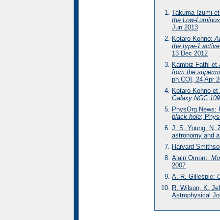
Takuma Izumi et 
the Low-Luminos
Jun 2013
Kotaro Kohno:
A
the type-1 acti
13 Dec 2012
Kambiz Fathi et 
from the superm
ph.CO], 24 Apr 
Kotaro Kohno et 
Galaxy NGC 109
PhysOrg News:
black hole
; Phys
J. S. Young, N. 
astronomy and as
Harvard Smithso
Alain Omont:
Mo
2007
A. R. Gillespie:
R. Wilson, K. Jef
Astrophysical Jo