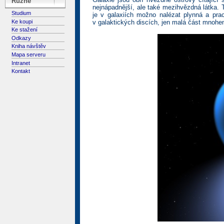
Různé
nejnápadnější, ale také mezihvězdná látka.
Studium
je v galaxiích možno nalézat plynná a pra
Ke koupi
v galaktických discích, jen malá část mnohem
Ke stažení
Odkazy
Kniha návštěv
Mapa serveru
Intranet
Kontakt