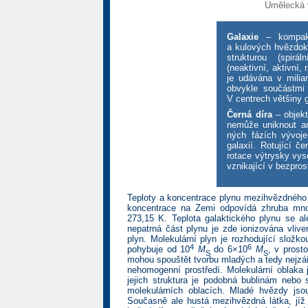
Umělecká v
Galaxie
– kompakt
a kulových hvězdok
strukturou (spirá
(neaktivní, aktivní
je udávána v milia
obvykle součástmi 
V centrech většiny g
Černá díra
– objekt
nemůže uniknout an
ných fázích vývoje
galaxií. Rotující č
rotace výtrysky vys
vznikající v bezpros
Teploty a koncentrace plynu mezihvězdného
koncentrace na Zemi odpovídá zhruba mno
273,15 K. Teplota galaktického plynu se 
nepatrná část plynu je zde ionizována vliv
plyn. Molekulární plyn je rozhodující složk
4
6
pohybuje od 10
M
do 6×10
M
, v prost
S
S
mohou spouštět tvorbu mladých a tedy nejzář
nehomogenní prostředí. Molekulární oblaka 
jejich struktura je podobná bublinám nebo
molekulárních oblacích. Mladé hvězdy jsou 
Současně ale hustá mezihvězdná látka, jíž 