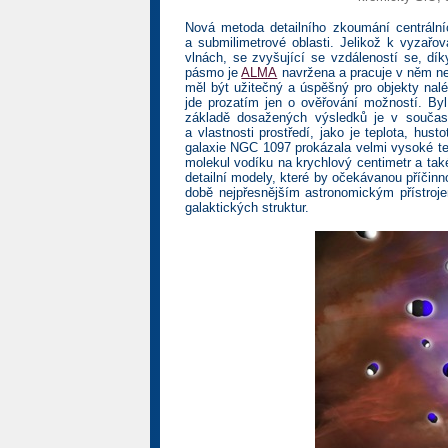
Nová metoda detailního zkoumání centrálníc
a submilimetrové oblasti. Jelikož k vyzařo
vlnách, se zvyšující se vzdáleností se, dík
pásmo je
ALMA
navržena a pracuje v něm nej
měl být užitečný a úspěšný pro objekty nalé
jde prozatím jen o ověřování možností. Byl
základě dosažených výsledků je v současn
a vlastnosti prostředí, jako je teplota, hus
galaxie NGC 1097 prokázala velmi vysoké tep
molekul vodíku na krychlový centimetr a tak
detailní modely, které by očekávanou příčinn
době nejpřesnějším astronomickým přístroj
galaktických struktur.