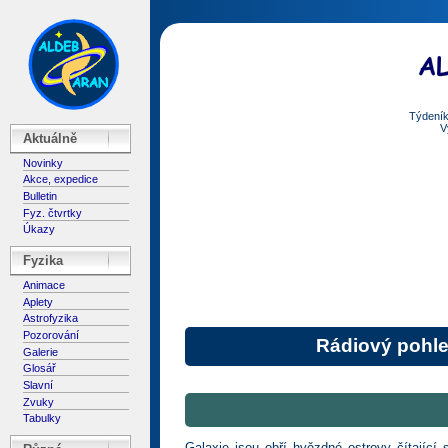
Týdeník
V
Aktuálně
Novinky
Akce, expedice
Bulletin
Fyz. čtvrtky
Úkazy
Fyzika
Animace
Aplety
Astrofyzika
Pozorování
Rádiový pohled
Galerie
Glosář
Slavní
Zvuky
Tabulky
Galaxie jsou obří hvězdné ostrovy čítající