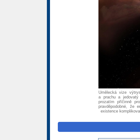
Umělecká vize výtrys
a prachu a jedovatý 
prozatím příčinně p
pravděpodobné, že e
existence komplikovan