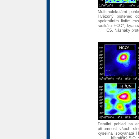
Multimolekulární poh
Hvězdný prstenec obk
spektrálním liniím roz
+
radikálu HCO
, kyano
CS. Náznaky prste
Detailní pohled na e
přítomnost všech sle
kyselina isokyanatá 
křemičitý SiO,