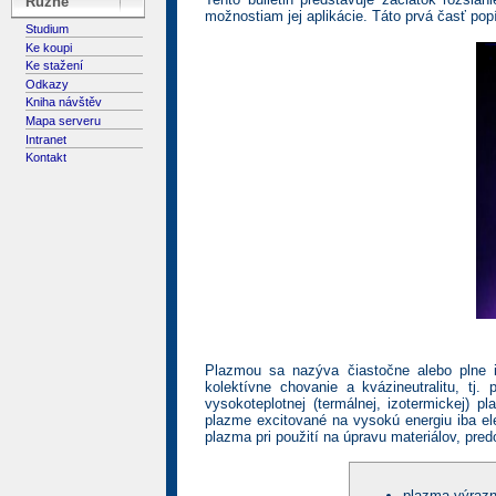
Různé
možnostiam jej aplikácie. Táto prvá časť pop
Studium
Ke koupi
Ke stažení
Odkazy
Kniha návštěv
Mapa serveru
Intranet
Kontakt
Plazmou sa nazýva čiastočne alebo plne 
kolektívne chovanie a kvázineutralitu, tj
vysokoteplotnej (termálnej, izotermickej) p
plazme excitované na vysokú energiu iba ele
plazma pri použití na úpravu materiálov, pr
plazma výrazn