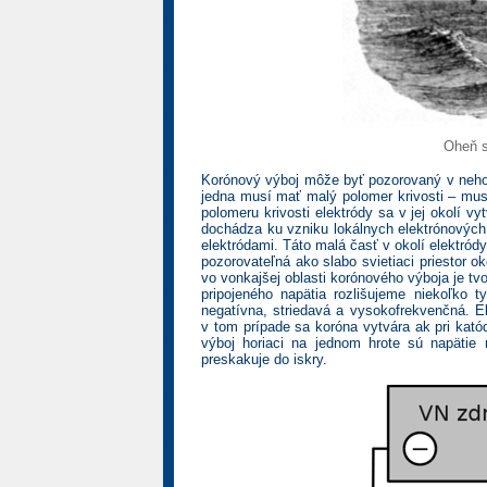
Oheň s
Korónový výboj môže byť pozorovaný v neho
jedna musí mať malý polomer krivosti – musí
polomeru krivosti elektródy sa v jej okolí vy
dochádza ku vzniku lokálnych elektrónových 
elektródami. Táto malá časť v okolí elektródy
pozorovateľná ako slabo svietiaci priestor ok
vo vonkajšej oblasti korónového výboja je tv
pripojeného napätia rozlišujeme niekoľko
negatívna, striedavá a vysokofrekvenčná. E
v tom prípade sa koróna vytvára ak pri kató
výboj horiaci na jednom hrote sú napätie
preskakuje do iskry.