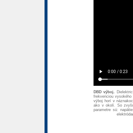
DBD výboj.
Dielektri
frekvenciou vysokého n
výboj horí v náznakoch
ako v okolí. So zvyš
parametre sú: napäti
elektróda