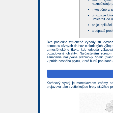
neznečisťuje 
investičné aj 
umožňuje loká
umiestniť do u
pri jej apliká
a odpadá prob
Dve posledné zmienené výhody sú významn
pomocou rôznych druhov elektrických výbojov
atmosférického tlaku, kde odpadá vákuová
požadované objekty. Najčastejším zdrojom
zariadenia nazývané
plazmový horák
(plasm
v prúde nosného plynu, ktoré budú popísané 
Korónový výboj je moreplavcom známy od
prejavoval ako svetielkujúce hroty sťažňov p