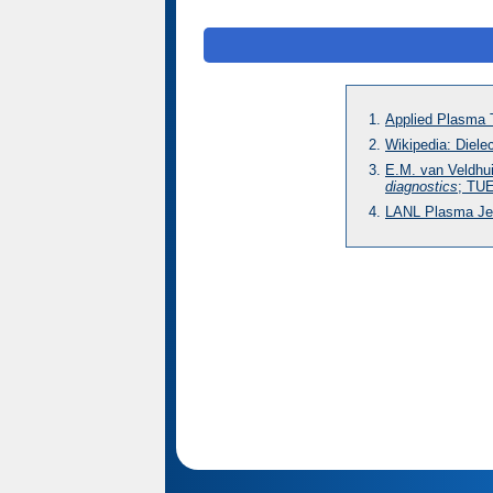
Applied Plasma 
Wikipedia: Dielec
E.M. van Veldhu
diagnostics
; TUE
LANL Plasma Jet