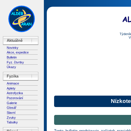
Týdeník
V
Aktuálně
Novinky
Akce, expedice
Bulletin
Fyz. čtvrtky
Úkazy
Fyzika
Animace
Aplety
Astrofyzika
Pozorování
Nízkote
Galerie
Glosář
Slavní
Zvuky
Tabulky
Tento bulletin predstavuje začiatok rozsia