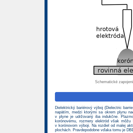
Schematické zapojenie
Dielektrický bariérový výboj (Dielectric ba
napätím, medzi ktorými sa okrem plynu nac
v plyne je udržovaný iba indukčne. Plazm
korónovému, rozmery elektród však môžu 
v korónovom výboji. Na rozdiel od malej ak
plochách. Pravdepodobne vďaka tomu je DBD