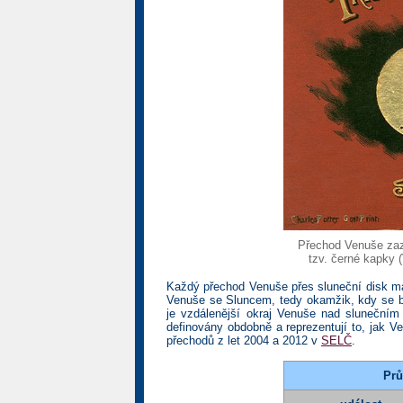
Přechod Venuše zaz
tzv. černé kapky (
Každý přechod Venuše přes sluneční disk m
Venuše se Sluncem, tedy okamžik, kdy se bl
je vzdálenější okraj Venuše nad slunečním
definovány obdobně a reprezentují to, jak Ve
přechodů z let 2004 a 2012 v
SELČ
.
Prů