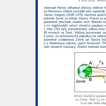
v roce 1639. Venuši
Jeremiah Horrox odhadnul úhlovou velikost V
na Horroxovu žádost prováděl jeho spolužák 
James Gregory (1638–1375) navrhnul použít 
poloměr Země ze středu Slunce. Pokud se p
parametrů přechodu snadno určit. Metodu r
o co nejpřesnější určení sluneční paralax
z roku 1761 byly poznamenány válkou mezi F
80 místech na Zemi. Většinu pozorování z
k tomu, že astronomická jednotka má velikos
průměrné vzdálenosti Země od Slunce bylo
a z Newtonova zákona i jejich hmotnosti. Př
naší sluneční soustavy. Dnešní hodnota slun
Určení sluneční paral
ze Země. Úhel
π
se s
S
tu je pak třeba př