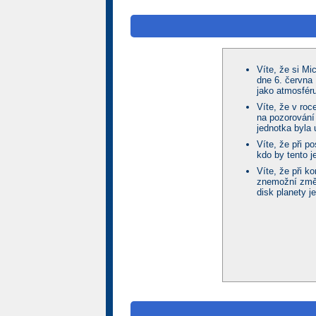
Víte, že si M
dne 6. června
jako atmosfér
Víte, že v ro
na pozorování
jednotka byla 
Víte, že při p
kdo by tento j
Víte, že při k
znemožní změř
disk planety 