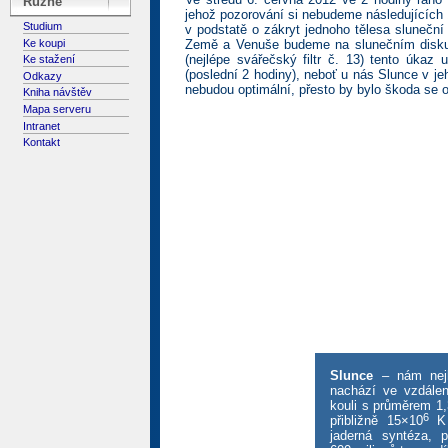
Různé
jehož pozorování si nebudeme následujících 1
Studium
v podstatě o zákryt jednoho tělesa slunečn
Ke koupi
Země a Venuše budeme na slunečním disku 
(nejlépe svářečský filtr č. 13) tento úk
Ke stažení
(poslední 2 hodiny), neboť u nás Slunce v 
Odkazy
nebudou optimální, přesto by bylo škoda se 
Kniha návštěv
Mapa serveru
Intranet
Kontakt
Slunce
– nám nejbl
nachází ve vzdálen
kouli s průměrem 1
6
přibližně 15×10
K 
jaderná syntéza, 