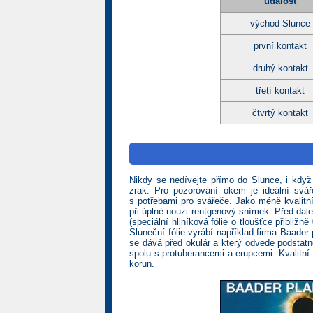
událost
východ Slunce
první kontakt
druhý kontakt
třetí kontakt
čtvrtý kontakt
Nikdy se nedívejte přímo do Slunce, i kd
zrak. Pro pozorování okem je ideální svář
s potřebami pro svářeče. Jako méně kvalitn
při úplné nouzi rentgenový snímek. Před dalekoh
(speciální hliníková fólie o tloušťce přibliž
Sluneční fólie vyrábí například firma Baad
se dává před okulár a který odvede podstatn
spolu s protuberancemi a erupcemi. Kvalitní H
korun.