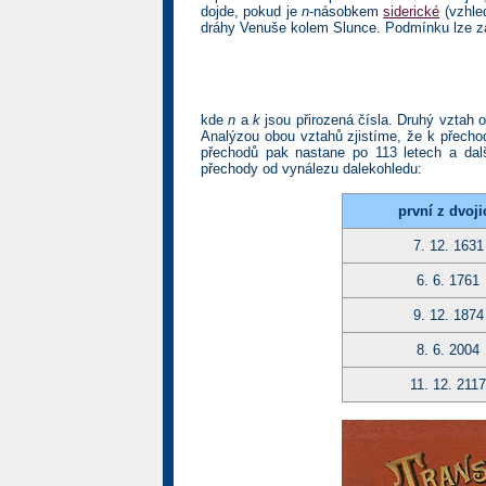
dojde, pokud je
n
-násobkem
siderické
(vzhle
dráhy Venuše kolem Slunce. Podmínku lze za
kde
n
a
k
jsou přirozená čísla. Druhý vztah
Analýzou obou vztahů zjistíme, že k přecho
přechodů pak nastane po 113 letech a dal
přechody od vynálezu dalekohledu:
první z dvoji
7. 12. 1631
6. 6. 1761
9. 12. 1874
8. 6. 2004
11. 12. 2117