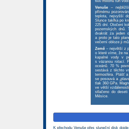
600 milionů tun vod
Venuše
– nejbližš
přímému pozorování
teplota, nejvyšší 
Slunce takřka po kr
225 dní. Otočení kol
pozemských dnů. T
dvakrát za jeden o
a proto je tato pla
večerní obloze ji mů
Země
– největší z 
o které víme, že na
kapalné vody v p
s vázanou rotací. 
oceánů. 70 % povrc
sestává z těchto vrs
termosféra. Plášť 
se posouvá a „plave
tlak 360 GPa. Magne
ve větší vzdálenost
stlačeno do deset
Měsíce.
K přechodu Venuše přes sluneční disk dojde