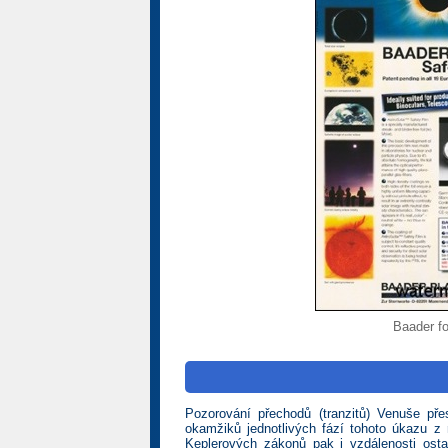
Baader fol
Pozorování přechodů (tranzitů) Venuše pře
okamžiků jednotlivých fází tohoto úkazu z
Keplerových zákonů pak i vzdálenosti osta