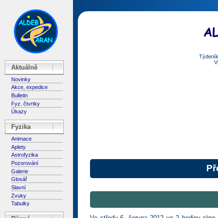
Týdeník
V
Aktuálně
Novinky
Akce, expedice
Bulletin
Fyz. čtvrtky
Úkazy
Fyzika
Animace
Aplety
Astrofyzika
Pozorování
Př
Galerie
Glosář
Slavní
Zvuky
Tabulky
Ve středu 6. června 2012 ve 2 hodiny rán