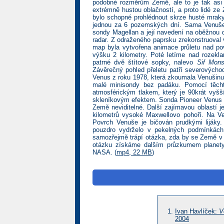
podobné rozměrům Země, ale to je tak asi
extrémně hustou oblačností, a proto lidé ze
bylo schopné prohlédnout skrze husté mraky
jednou za 6 pozemských dní. Sama Venuše 
sondy Magellan a její navedení na oběžnou 
radar. Z odraženého paprsku zrekonstruoval
map byla vytvořena animace průletu nad po
výšku 2 kilometry. Poté letíme nad rozek
patrné dvě štítové sopky, nalevo
Sif Mon
Závěrečný pohled přeletu patří severovýcho
Venus z roku 1978, která zkoumala Venušin
malé minisondy bez padáku. Pomocí těcht
atmosférickým tlakem, který je 90krát vyšš
skleníkovým efektem. Sonda Pioneer Venus nal
Země neviditelné. Další zajímavou oblastí j
kilometrů vysoké Maxwellovo pohoří. Na Ve
Povrch Venuše je bičován prudkými lijáky.
pouzdro vydrželo v pekelných podmínkách 
samozřejmě trápí otázka, zda by se Země v 
otázku získáme dalším průzkumem planety,
NASA. (
mp4, 22 MB
)
Ivan Havlíček:
V
2004