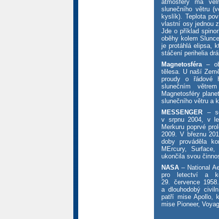
atmosféry má velm
slunečního větru (v
kyslík). Teplota po
vlastní osy jednou 
Jde o příklad spino
oběhy kolem Slunce
je protáhlá elipsa, 
stáčení perihelia dr
Magnetosféra
– obl
tělesa. U naší Země
proudy o řádové 
slunečním větrem
Magnetosféry planet
slunečního větru a 
MESSENGER
– so
v srpnu 2004, v l
Merkuru poprvé prolé
2009. V březnu 201
doby prováděla ko
MErcury, Surface,
ukončila svou činno
NASA
– National Ae
pro letectví a k
29. července 1958
a dlouhodobý civil
patří mise Apollo, 
mise Pioneer, Voyag