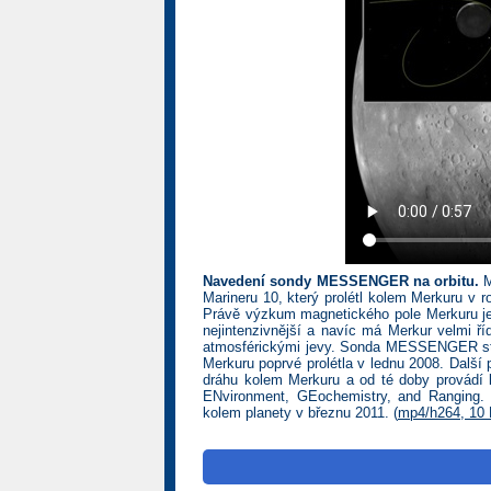
Navedení sondy MESSENGER na orbitu.
M
Marineru 10, který prolétl kolem Merkuru v 
Právě výzkum magnetického pole Merkuru je 
nejintenzivnější a navíc má Merkur velmi ř
atmosférickými jevy. Sonda MESSENGER star
Merkuru poprvé prolétla v lednu 2008. Další
dráhu kolem Merkuru a od té doby provádí 
ENvironment, GEochemistry, and Ranging. 
kolem planety v březnu 2011. (
mp4/h264, 10