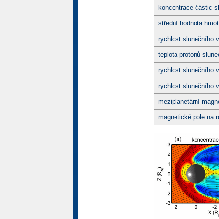
koncentrace částic s
střední hodnota hmot
rychlost slunečního v
teplota protonů slune
rychlost sluneční
ho
v
rychlost sluneční
ho
v
meziplanetární magne
magnetické pole na r