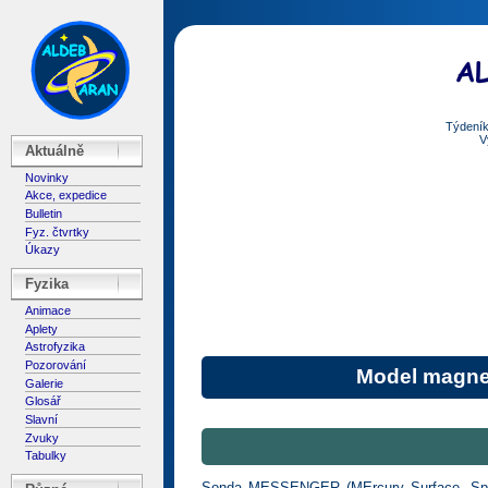
Týdeník
V
Aktuálně
Novinky
Akce, expedice
Bulletin
Fyz. čtvrtky
Úkazy
Fyzika
Animace
Aplety
Astrofyzika
Pozorování
Model magne
Galerie
Glosář
Slavní
Zvuky
Tabulky
Sonda MESSENGER (MErcury Surface, Space