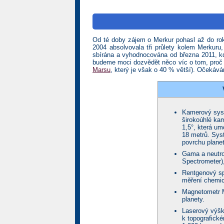
Od té doby zájem o Merkur pohasl až do r
2004 absolvovala tři průlety kolem Merkuru
sbírána a vyhodnocována od března 2011, k
budeme moci dozvědět něco víc o tom, proč m
Marsu
, který je však o 40 % větší). Očekáv
Kamerový syst
širokoúhlé ka
1,5°, která u
18 metrů. Sys
povrchu planet
Gama a neutr
Spectrometer),
Rentgenový sp
měření chemic
Magnetometr 
planety.
Laserový výšk
k topografick