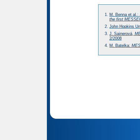
M. Benna et al.:
the first MESS
John Hopkins U
J. Sainerová,
ME
2/2008
M. Batelka:
MES