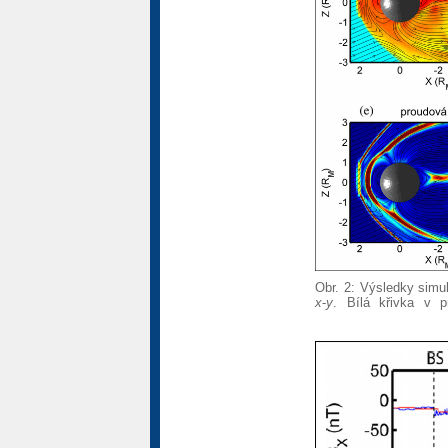
Obr. 2: Výsledky simul
x
-
y
. Bílá křivka v p