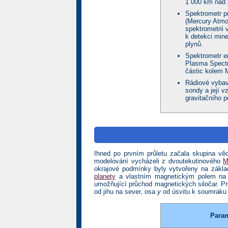
1 000 km nad
Spektrometr p
(Mercury Atmo
spektrometrii v
k detekci min
plynů.
Spektrometr e
Plasma Spectr
částic kolem 
Rádiové vybav
sondy a její v
gravitačního p
Ihned po prvním průletu začala skupina v
modelování vycházeli z dvoutekutinového
M
okrajové podmínky byly vytvořeny na zákla
planety
a vlastním magnetickým polem na p
umožňující průchod magnetických siločar. P
od jihu na sever, osa
y
od úsvitu k soumraku 
Param