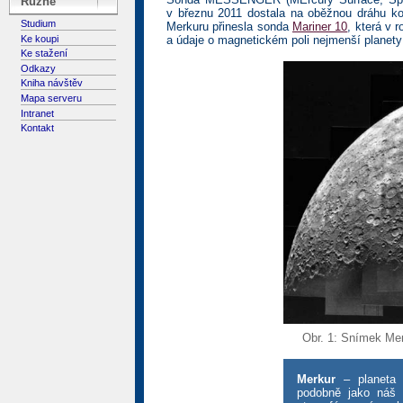
Různé
v březnu 2011 dostala na oběžnou dráhu kol
Studium
Merkuru přinesla sonda
Mariner 10
, která v 
Ke koupi
a údaje o magnetickém poli nejmenší planety
Ke stažení
Odkazy
Kniha návštěv
Mapa serveru
Intranet
Kontakt
Obr. 1: Snímek Mer
Merkur
– planeta n
podobně jako náš 