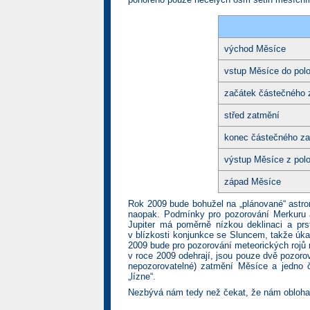
východ Měsíce
vstup Měsíce do polo
začátek částečného 
střed zatmění
konec částečného z
výstup Měsíce z polo
západ Měsíce
Rok 2009 bude bohužel na „plánované“ astro
naopak. Podmínky pro pozorování Merkuru 
Jupiter má poměrně nízkou deklinaci a prs
v blízkosti konjunkce se Sluncem, takže úk
2009 bude pro pozorování meteorických rojů 
v roce 2009 odehrají, jsou pouze dvě pozoro
nepozorovatelné) zatmění Měsíce a jedno 
„lízne“.
Nezbývá nám tedy než čekat, že nám obloha 