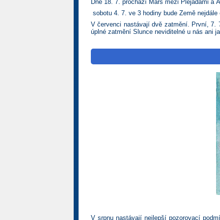
Dne 18. 7. prochází Mars mezi Plejádami a A
sobotu 4. 7. ve 3 hodiny bude Země nejdále o
V červenci nastávají dvě zatmění. První, 7.
úplné zatmění Slunce neviditelné u nás ani j
V srpnu nastávají nejlepší pozorovací podm