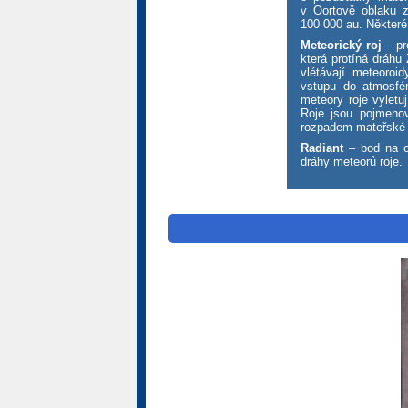
v Oortově oblaku z
100 000 au. Některé
Meteorický roj
– pr
která protíná dráh
vlétávají meteoroi
vstupu do atmosfér
meteory roje vyletu
Roje jsou pojmenov
rozpadem mateřské k
Radiant
– bod na ob
dráhy meteorů roje.