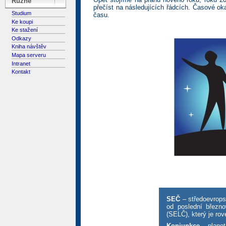
Různé
přečíst na následujících řádcích. Časové ok
Studium
času.
Ke koupi
Ke stažení
Odkazy
Kniha návštěv
Mapa serveru
Intranet
Kontakt
SEČ
– středoevrops
od poslední březno
(SELČ), který je ro
Konjunkce
– planet