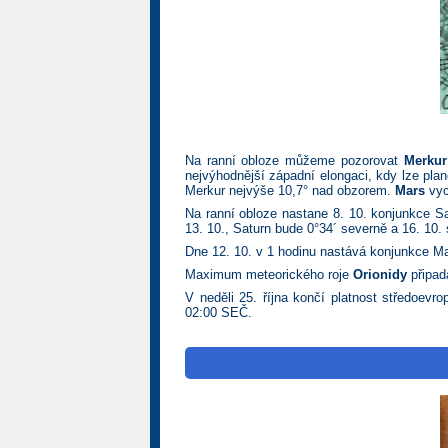
Na ranní obloze můžeme pozorovat
Merkur
nejvýhodnější západní elongaci, kdy lze pla
Merkur nejvýše 10,7° nad obzorem.
Mars
vyc
Na ranní obloze nastane 8. 10. konjunkce S
13. 10., Saturn bude 0°34´ severně a 16. 10. 
Dne 12. 10. v 1 hodinu nastává konjunkce 
Maximum meteorického roje
Orionidy
připad
V neděli 25. října končí platnost středoev
02:00 SEČ.