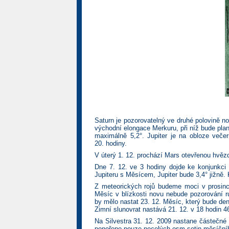
Saturn je pozorovatelný ve druhé polovině noc
východní elongace Merkuru, při níž bude pla
maximálně 5,2°. Jupiter je na obloze veče
20. hodiny.
V úterý 1. 12. prochází Mars otevřenou hvě
Dne 7. 12. ve 3 hodiny dojde ke konjunkc
Jupiteru s Měsícem, Jupiter bude 3,4° jižně
Z meteorických rojů budeme moci v prosin
Měsíc v blízkosti novu nebude pozorování 
by mělo nastat 23. 12. Měsíc, který bude den 
Zimní slunovrat nastává 21. 12. v 18 hodin 4
Na Silvestra 31. 12. 2009 nastane částečné
ponořeno pouze necelých osm setin měsíční