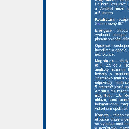
Při horní konjunkci
a Venuše) může nas
a Sluncem.
Kvadratura
– vzájem
Slunce rovný 90°.
Elongace
– úhlová 
východní elongaci 
planeta vychází dří
Opozice
– seskupen
hovoříme o opozici,
než Slunce.
Magnituda
– někdy 
m
= −2,5 log
J
. Ta
anglický astronom 
hvězdy s rozdílem
Znaménko minus v de
odpovídají histor
5 nejméně jasné poz
Arcturus má magnitu
magnitudu –1.6. Re
obloze, která kromě
bolometrickou magn
viditelném spektru).
Kometa
– těleso ma
eliptické dráze s pe
se vypařuje část ma
o pozůstatky mater