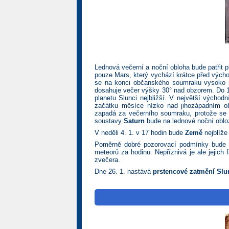
Lednová večerní a noční obloha bude patřit p
pouze Mars, který vychází krátce před vých
se na konci občanského soumraku vysoko na
dosahuje večer výšky 30° nad obzorem. Do 10
planetu Slunci nejbližší. V největší východ
začátku měsíce nízko nad jihozápadním o
zapadá za večerního soumraku, protože se b
soustavy
Saturn
bude na lednové noční oblo
V neděli 4. 1. v 17 hodin bude
Země
nejblíže
Poměrně dobré pozorovací podmínky bude 
meteorů za hodinu. Nepříznivá je ale jejic
zvečera.
Dne 26. 1. nastává
prstencové zatmění Slu