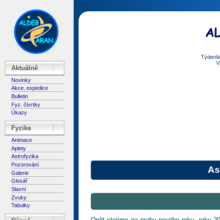
Týdeník
V
Aktuálně
Novinky
Akce, expedice
Bulletin
Fyz. čtvrtky
Úkazy
Fyzika
Animace
Aplety
Astrofyzika
Pozorování
As
Galerie
Glosář
Slavní
Zvuky
Tabulky
Opět stojíme na prahu nového roku, roku 2