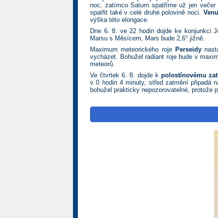
noc, zatímco Saturn spatříme už jen večer
spatřit také v celé druhé polovině noci.
Venu
výška této elongace.
Dne 6. 8. ve 22 hodin dojde ke konjunkci J
Marsu s Měsícem, Mars bude 2,6° jižně.
Maximum meteorického roje
Perseidy
nasta
vycházet. Bohužel radiant roje bude v max
meteorů.
Ve čtvrtek 6. 8. dojde k
polostínovému za
v 0 hodin 4 minuty, střed zatmění připadá 
bohužel prakticky nepozorovatelné, protože p