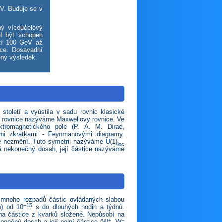
eV. Buduje se v
ý víceúčelový
ěl být schopen
ezí 100 GeV až
kce. Dosavadní
ený výsledek.
století a vyústila v sadu rovnic klasické
yto rovnice nazýváme Maxwellovy rovnice. Ve
ktromagnetického pole (P. A. M. Dirac,
ými zkratkami - Feynmanovými diagramy.
ie nezmění. Tuto symetrii nazýváme U(1)
loc
má nekonečný dosah, její částice nazýváme
mnoho rozpadů částic ovládaných slabou
−15
e) od 10
s do dlouhých hodin a týdnů.
na částice z kvarků složené. Nepůsobí na
+
−
konečný dosah a její polní částice (W
, W