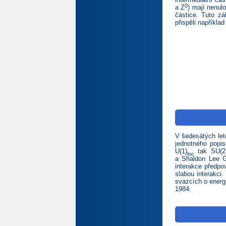
0
a Z
) mají nenulo
částice. Tuto zá
přispěli například
V šedesátých lete
jednotného popis
U(1)
tak SU(2
loc
a Shaldon Lee Gl
interakce předpo
slabou interakci
svazcích o energi
1984.