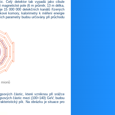
c. Celý detektor tak vypadá jako cibule
cí magnetické pole (6 m průměr, 13 m délka,
je 15 000 000 detekčních kanálů řízených
kové komory, kalorimetry k měření energie
ejich parametry budou určovány při průchodu
í mionů
gsových částic, které vzniknou při srážce
ggsových částic mezi (100÷140) GeV, budou
akteristický pík. Na obrázku je situace pro