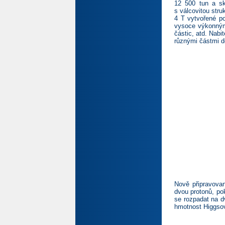
12 500 tun a sk
s válcovitou str
4 T vytvořené p
vysoce výkonnými
částic, atd. Nabi
různými částmi d
Nově připravovan
dvou protonů, po
se rozpadat na d
hmotnost Higgso