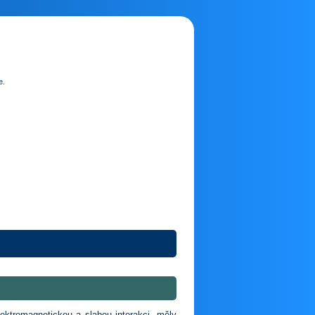
e.
lektromagnetickou a slabou interakci, měly