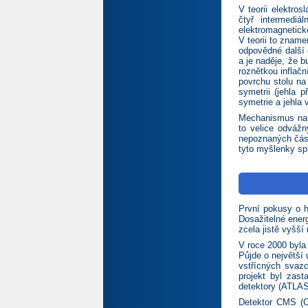
V teorii elektros
čtyř intermediá
elektromagnetick
V teorii to znam
odpovědné další 
a je naděje, že 
roznětkou inflač
povrchu stolu na
symetrii (jehla 
symetrie a jehla
Mechanismus naru
to velice odvážn
nepoznaných části
tyto myšlenky sp
První pokusy o h
Dosažitelné ener
zcela jistě vyšší
V roce 2000 byla
Půjde o největší
vstřícných svaz
projekt byl zas
detektory (ATLA
Detektor CMS (C