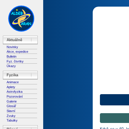
Aktuálně
Novinky
Akce, expedice
Bulletin
Fyz. čtvrtky
Úkazy
Fyzika
Animace
Aplety
Astrofyzika
Pozorování
Galerie
Glosář
Slavní
Zvuky
Tabulky
Když se v 60. le