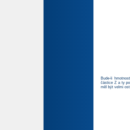
Bude-li hmotnos
částice Z a ty p
měl být velmi os