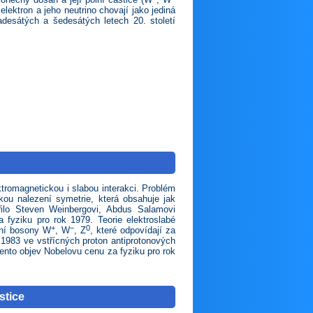
elektron a jeho neutrino chovají jako jediná
desátých a šedesátých letech 20. století
ktromagnetickou i slabou interakci. Problém
zkou nalezení symetrie, která obsahuje jak
ařilo Steven Weinbergovi, Abdus Salamovi
a fyziku pro rok 1979. Teorie elektroslabé
+
−
0
ální bosony W
, W
, Z
, které odpovídají za
1983 ve vstřícných proton antiprotonových
tento objev Nobelovu cenu za fyziku pro rok
stice