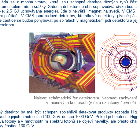
ládá se z mnoha vrstev, které jsou schopné detekce různých typů části
ukturou kolem místa srážky. Srdcem detektoru je obří supravodivá cívka budí
ole, 2.5 GJ uchovávaná energie). Jde o největší magnet na světě. V CMS 
 počítači. V CMS jsou pixlové detektory, křemíkové detektory, plynné pás
té částice se budou pohybovat po spirálách v magnetickém poli detektoru a j
etektoru.
Nalevo: schématický řez detektorem. Napravo: zachycen
v mionových komorách (v řezu označeny červeně).
ý detektor by měl být schopen spolehlivě detekovat produkty rozpadu Hig
kud je jejich hmotnost od 100 GeV do cca 1000 GeV. Pokud je hmotnost Hi
va fotony a v hmotnostním spektru fotonů se objeví nevelký, ale přesto char
vy částice 130 GeV.