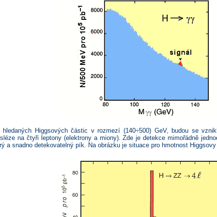
t hledaných Higgsových částic v rozmezí (140÷500) GeV, budou se vznikl
osléze na čtyři leptony (elektrony a miony). Zde je detekce mimořádně jed
trý a snadno detekovatelný pík. Na obrázku je situace pro hmotnost Higgsovy