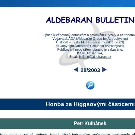
Týdeník věnovaný aktualitám a novinkám z fyziky a astronomi
Vydavatel:
AGA (Aldebaran Group for Astrophysics)
Číslo 28 – vyšlo 14. července, ročník 1 (2003)
© Copyright Aldebaran Group for Astrophysics
Publikování nebo šíření obsahu je zakázáno.
ISSN: 1214-1674,
Email:
bulletin@aldebaran.cz
28/2003
Honba za Higgsovými částicemi
Petr Kulhánek
tech objevily první varianty teorií, které jednotným způsobem popisovaly e