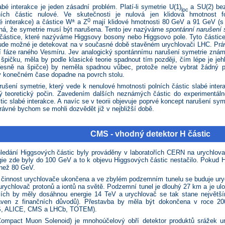
labé interakce je jeden zásadní problém. Platí-­li symetrie U(1)
a SU(2) be
loc
lních částic nulové. Ve skutečnosti je nulová jen klidová hmotnost
±
0
é interakce) a částice W
a Z
mají klidové hmotnosti 80 GeV a 91 GeV (s t
ená, že symetrie musí být narušena. Tento jev nazýváme
spontánní narušení 
částice, které nazýváme Higgsovy bosony nebo Higgsovo pole. Tyto částice 
bude možné je detekovat na v současné době stavěném urychlovači LHC. Práv
ní fáze raného Vesmíru. Jev analogický spontánnímu narušení symetrie známe 
 špičku, měla by podle klasické teorie spadnout tím později, čím lépe je je
přesně na špičce) by neměla spadnou vůbec, protože nelze vybrat žádný p
 v konečném čase dopadne na povrch stolu.
šení symetrie, který vede k nenulové hmotnosti polních částic slabé intera
ý teoretický počin. Zavedením dalších neznámých částic do experimentálně
c slabé interakce. A navíc se v teorii objevuje poprvé koncept narušení symet
rávné bychom se mohli dozvědět již v nejbližší době.
CMS - vhodný detektor H částic
ledání Higgsových částic byly prováděny v laboratořích CERN na urychlovači
gie zde byly do 100 GeV a to k objevu Higgsových částic nestačilo. Pokud Hi
 než 80 GeV.
 činnost urychlovače ukončena a ve zbylém podzemním tunelu se buduje uryc
 urychlovač protonů a iontů na světě. Podzemní tunel je dlouhý 27 km a je u
cích by měly dosáhnou energie 14 TeV a urychlovač se tak stane největš
taven z finančních důvodů). Přestavba by měla být dokončena v roce 20
S, ALICE, CMS a LHCb, TOTEM).
ompact Muon Solenoid) je mnohoúčelový obří detektor produktů srážek ur