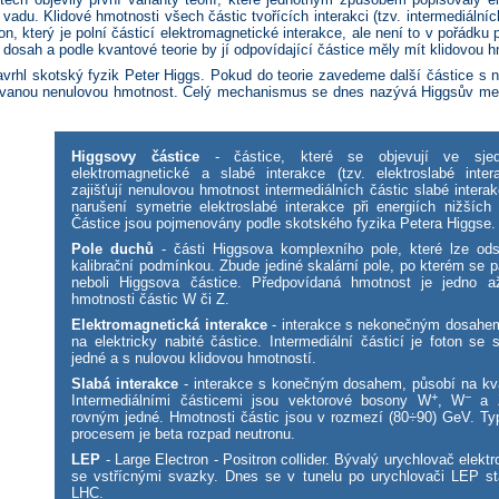
vadu. Klidové hmotnosti všech částic tvořících interakci (tzv. intermediálníc
on, který je polní částicí elektromagnetické interakce, ale není to v pořádku 
 dosah a podle kvantové teorie by jí odpovídající částice měly mít klidovou 
avrhl skotský fyzik Peter Higgs. Pokud do teorie zavedeme další částice s n
ovanou nenulovou hmotnost. Celý mechanismus se dnes nazývá Higgsův mec
Higgsovy částice
- částice, které se objevují ve sjedn
elektromagnetické a slabé interakce (tzv. elektroslabé inter
zajišťují nenulovou hmotnost intermediálních částic slabé intera
narušení symetrie elektroslabé interakce při energiích nižšíc
Částice jsou pojmenovány podle skotského fyzika Petera Higgse.
Pole duchů
- části Higgsova komplexního pole, které lze ods
kalibrační podmínkou. Zbude jediné skalární pole, po kterém se pá
neboli Higgsova částice. Předpovídaná hmotnost je jedno a
hmotnosti částic W či Z.
Elektromagnetická interakce
- interakce s nekonečným dosahem
na elektricky nabité částice. Intermediální částicí je foton s
jedné a s nulovou klidovou hmotností.
Slabá interakce
- interakce s konečným dosahem, působí na kva
+
−
Intermediálními částicemi jsou vektorové bosony W
, W
a 
rovným jedné. Hmotnosti částic jsou v rozmezí (80÷90) GeV. T
procesem je beta rozpad neutronu.
LEP
- Large Electron - Positron collider. Bývalý urychlovač elektr
se vstřícnými svazky. Dnes se v tunelu po urychlovači LEP st
LHC.