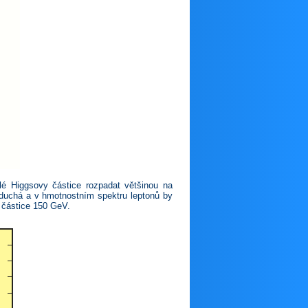
é Higgsovy částice rozpadat většinou na
noduchá a v hmotnostním spektru leptonů by
 částice 150 GeV.