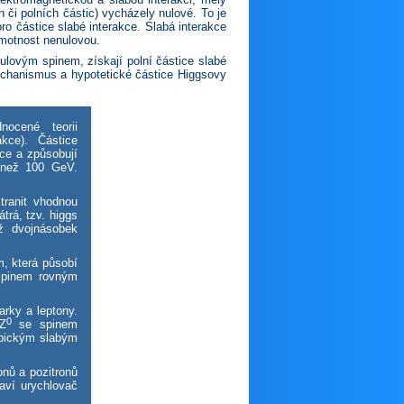
h či polních částic) vycházely nulové. To je
pro částice slabé interakce. Slabá interakce
hmotnost nenulovou.
ulovým spinem, získají polní částice slabé
hanismus a hypotetické částice Higgsovy
ocené teorii
akce). Částice
kce a způsobují
h než 100 GeV.
tranit vhodnou
trá, tzv. higgs
ž dvojnásobek
, která působí
e spinem rovným
rky a leptony.
0
Z
se spinem
ypickým slabým
onů a pozitronů
aví urychlovač