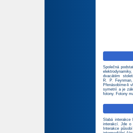
Společná podstat
elektrodynamiky, 
dvacátém stolet
R. P. Feynman, 
Přenásobíme-li v
symetrií a je zá
fotony. Fotony ma
Slabá interakce
interakcí. Jde o
Interakce působ
intermediální čá