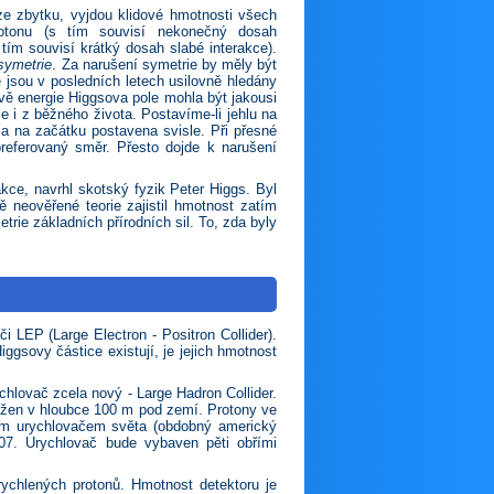
ze zbytku, vyjdou klidové hmotnosti všech
 fotonu (s tím souvisí nekonečný dosah
ím souvisí krátký dosah slabé interakce).
symetrie
. Za narušení symetrie by měly být
jsou v posledních letech usilovně hledány
ě energie Higgsova pole mohla být jakousi
i z běžného života. Postavíme-­li jehlu na
hla na začátku postavena svisle. Při přesné
referovaný směr. Přesto dojde k narušení
kce, navrhl skotský fyzik Peter Higgs. Byl
 neověřené teorie zajistil hmotnost zatím
rie základních přírodních sil. To, zda byly
 LEP (Large Electron - Positron Collider).
ggsovy částice existují, je jejich hmotnost
hlovač zcela nový - Large Hadron Collider.
ložen v hloubce 100 m pod zemí. Protony ve
ím urychlovačem světa (obdobný americký
07. Urychlovač bude vybaven pěti obřími
ychlených protonů. Hmotnost detektoru je