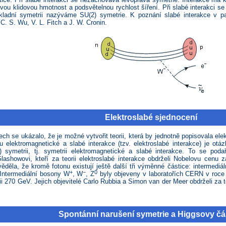
vou klidovou hmotnost a podsvětelnou rychlost šíření. Při slabé interakci se 
kladní symetrii nazýváme SU(2) symetrie. K poznání slabé interakce v pa
 C. S. Wu, V. L. Fitch a J. W. Cronin.
Elektroslabé sjednocení
ch se ukázalo, že je možné vytvořit teorii, která by jednotně popisovala ele
u elektromagnetické a slabé interakce (tzv. elektroslabé interakce) je otá
) symetrii, tj. symetrii elektromagnetické a slabé interakce. To se pod
ashowovi, kteří za teorii elektroslabé interakce obdrželi Nobelovu cenu z
věděla, že kromě fotonu existují ještě další tři výměnné částice: intermedi
+
−
0
. Intermediální bosony W
, W
, Z
byly objeveny v laboratořích CERN v roce 
i 270 GeV. Jejich objevitelé Carlo Rubbia a Simon van der Meer obdrželi za 
Spontánní narušení symetrie a Higgsovy čá