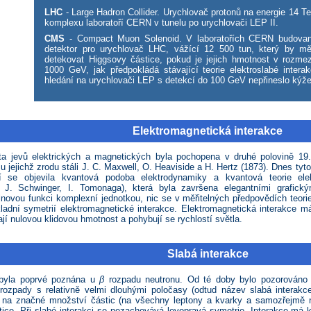
LHC
- Large Hadron Collider. Urychlovač protonů na energie 14 T
komplexu laboratoří CERN v tunelu po urychlovači LEP II.
CMS
- Compact Muon Solenoid. V laboratořích CERN budovan
detektor pro urychlovač LHC, vážící 12 500 tun, který by m
detekovat Higgsovy částice, pokud je jejich hmotnost v rozm
1000 GeV, jak předpokládá stávající teorie elektroslabé intera
hledání na urychlovači LEP s detekcí do 100 GeV nepřineslo kýž
Elektromagnetická interakce
a jevů elektrických a magnetických byla pochopena v druhé polovině 19. 
u jejichž zrodu stáli J. C. Maxwell, O. Heaviside a H. Hertz (1873). Dnes t
í se objevila kvantová podoba elektrodynamiky a kvantová teorie ele
J. Schwinger, I. Tomonaga), která byla završena elegantními grafick
lnovou funkci komplexní jednotkou, nic se v měřitelných předpovědích teor
kladní symetrií elektromagnetické interakce. Elektromagnetická interakce 
jí nulovou klidovou hmotnost a pohybují se rychlostí světla.
Slabá interakce
 byla poprvé poznána u
β
rozpadu neutronu. Od té doby bylo pozorováno 
 rozpady s relativně velmi dlouhými poločasy (odtud název slabá interakc
í na značné množství částic (na všechny leptony a kvarky a samozřejmě 
stice. Při slabé interakci se nezachovává levopravá symetrie. Interakce má 