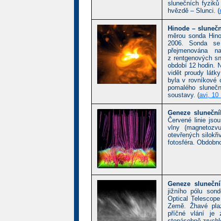
slunečních fyziků
hvězdě – Slunci. (
Hinode – sluneční
měrou sonda Hino
2006. Sonda se
přejmenována n
z rentgenových sn
období 12 hodin. N
vidět proudy látk
byla v rovníkové 
pomalého slunečn
soustavy. (
avi, 10
Geneze sluneční
Červené linie jso
vlny (magnetozv
otevřených silokři
fotosféra. Obdobn
Geneze sluneční
jižního pólu son
Optical Telescope
Země. Žhavé plaz
příčné vlání je
stonásobně zrychle