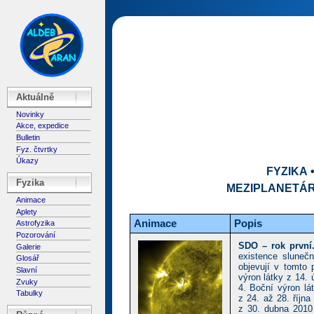
Aktuálně
Novinky
Akce, expedice
Bulletin
Fyz. čtvrtky
Úkazy
FYZIKA
Fyzika
MEZIPLANETÁR
Animace
Aplety
Animace
Popis
Astrofyzika
Pozorování
SDO – rok první
Galerie
existence sluneč
Glosář
objevují v tomto 
Slavní
výron látky z 14. 
Zvuky
4. Boční výron lá
Tabulky
z 24. až 28. října
z 30. dubna 2010 