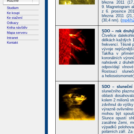
Různé
března 2011 (17
9. Magnetogram ak
Studium
z 6. prosince 20
Ke koupi
března 2011 (21,
Ke stažení
(30,4 nm). (
mp4/h2
Odkazy
Kniha návštěv
SDO – rok druhý
Mapa serveru
Čtveřice dalekoh
Intranet
délkách každých 1
Kontakt
frekvencí. Těsně 
vývoje nejrůznějš
Takřka v přímém
koronálních výronů
nahrávek z druhéh
odpovídají vlnov
Rostoucí slune
a helioseismometr)
SDO – sluneční 
slunečního plazma
oblasti dosahoval
kolem 2 milionů st
zdvihnul do výšky
výrazně ovlivněno
mohou být spouš
Slunce opustí sh
zasáhne Zemi, mů
výpadků polohova
polárních září. Z