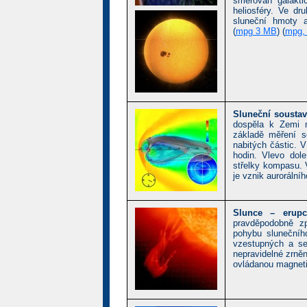
směřován galakt
heliosféry. Ve dr
sluneční hmoty 
(
mpg 3 MB
) (
mpg,
Sluneční sousta
dospěla k Zemi 
základě měření s
nabitých částic. 
hodin. Vlevo dol
střelky kompasu. 
je vznik aurorálníh
Slunce – erupc
pravděpodobně zp
pohybu slunečníh
vzestupných a se
nepravidelné zrněn
ovládanou magneti