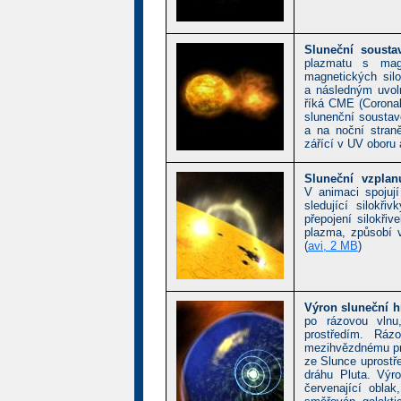
Sluneční soust
plazmatu s mag
magnetických sil
a následným uvo
říká CME (Coronal
slunenční soustav
a na noční straně
zářící v UV oboru a
Sluneční vzplanu
V animaci spojují
sledující silokř
přepojení silokři
plazma, způsobí v
(
avi, 2 MB
)
Výron sluneční hm
po rázovou vln
prostředím. Ráz
mezihvězdnému pros
ze Slunce uprostř
dráhu Pluta. Výr
červenající obla