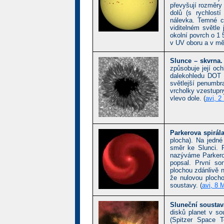
převyšují rozměry
dolů (s rychlostí
nálevka. Temné 
viditelném světle
okolní povrch o 1
v UV oboru a v m
Slunce – skvrna
způsobuje její oc
dalekohledu DOT 
světlejší penumbr
vrcholky vzestupn
vlevo dole. (
avi, 2
Parkerova spirála
plocha). Na jedné
směr ke Slunci. P
nazýváme Parkerov
popsal. První so
plochou zdánlivě 
že nulovou plocho
soustavy. (
avi, 8 
Sluneční soustav
disků planet v s
(Spitzer Space T