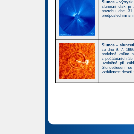
Slunce – výtrysk
sluneční disk je
povrchu dne 31.
předposledním sní
Slunce – sluncet
ze dne 9. 7. 1996
podobná kolům na
z počátečních 35 
uvolněná při záb
Sluncetřesení se
vzdálenost deseti