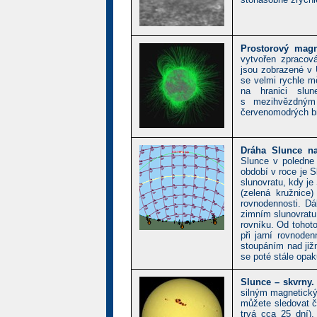
Prostorový mag
vytvořen zpraco
jsou zobrazené v 
se velmi rychle mě
na hranici slu
s mezihvězdným 
červenomodrých brý
Dráha Slunce n
Slunce v poledne
období v roce je 
slunovratu, kdy j
(zelená kružnice)
rovnodennosti. Dá
zimním slunovratu
rovníku. Od tohot
při jarní rovnode
stoupáním nad již
se poté stále opaku
Slunce – skvrny
silným magnetický
můžete sledovat č
trvá cca 25 dní)