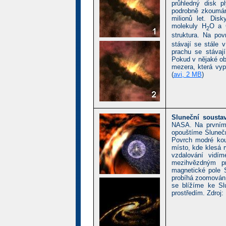
průhledný disk p
podrobně zkoumány
milionů let. Dis
molekuly H
O a
2
struktura. Na po
stávají se stále 
prachu se stávaj
Pokud v nějaké obl
mezera, která vypo
(
avi, 2 MB
)
Sluneční soustav
NASA. Na prvním
opouštíme Slunečn
Povrch modré koul
místo, kde klesá r
vzdalování vidím
mezihvězdným pr
magnetické pole
probíhá zoomován
se blížíme ke Sl
prostředím. Zdroj: