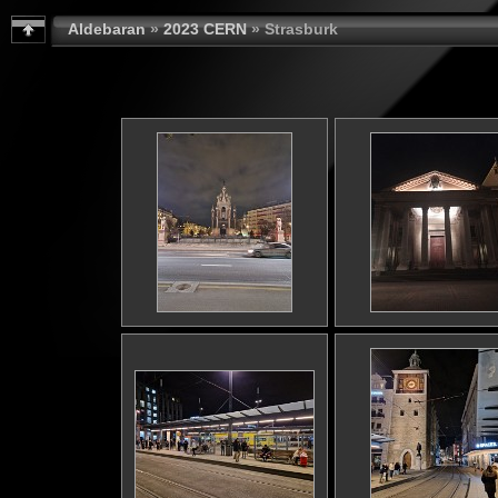
Aldebaran
»
2023 CERN
» Strasburk