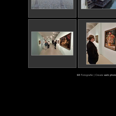
68
Fotografie | Create
web phot