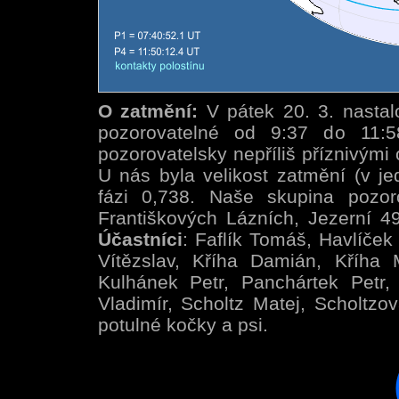
O zatmění:
V pátek 20. 3. nastal
pozorovatelné od 9:37 do 11:58
pozorovatelsky nepříliš příznivými
U nás byla velikost zatmění (v j
fázi 0,738. Naše skupina poz
Františkových Lázních, Jezerní 4
Účastníci
: Faflík Tomáš, Havlíček
Vítězslav, Kříha Damián, Kříha 
Kulhánek Petr, Panchártek Petr, 
Vladimír, Scholtz Matej, Scholtzov
potulné kočky a psi.